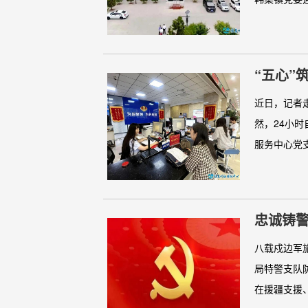
“五心”
心党支
近日，记者
然，24小
服务中心党支
忠诚铸
支队防
八载戍边军
局特警支队
在援疆支援、