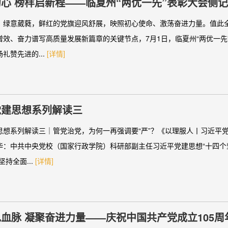
心 榜样启新程——临夏州“两优一先”表彰大会侧记
，绿意葳蕤，鲜红的党旗迎风舒展，映照初心使命、激荡奋进力量。值此
增效、奋力谱写高质量发展新篇章的关键节点，7月1日，临夏州“两优一先
礼赞先进的...
[详情]
党建思想系列解读三
思想系列解读三｜管党治党，为何一再强调要“严”？《以理服人丨习近平
华：中共中央党校（国家行政学院）科研部副主任习近平党建思想“十四个
坚持全面...
[详情]
血脉 凝聚奋进力量——庆祝中国共产党成立105