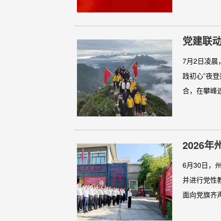
党建联
展夜爬
7月2日凌
践初心”夜
合，在攀峰途
2026
6月30日
并进行党性
面向党旗齐声