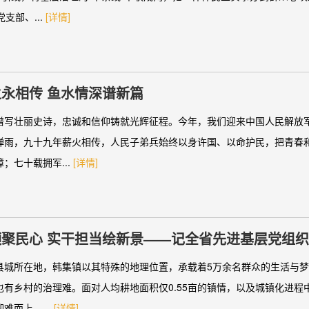
支部、...
[详情]
永相传 鱼水情深谱新篇
谱写壮丽史诗，忠诚和信仰铸就光辉征程。今年，我们迎来中国人民解放军
弹雨，九十九年薪火相传，人民子弟兵始终以身许国、以命护民，把青春
；七十载拥军...
[详情]
领聚民心 实干担当绘新景——记全省先进基层党组
县城所在地，韩集镇以其特殊的地理位置，承载着5万余名群众的生活与
也有乡村的治理难。面对人均耕地面积仅0.55亩的镇情，以及城镇化进程
难而上、...
[详情]