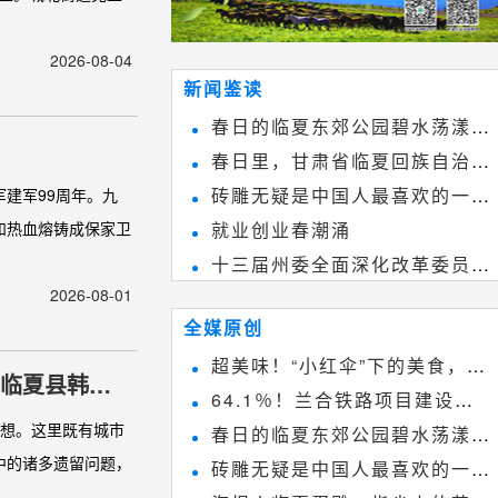
2026-08-04
新闻鉴读
春日的临夏东郊公园碧水荡漾、
春日里，甘肃省临夏回族自治州
春花烂漫
砖雕无疑是中国人最喜欢的一种
建军99周年。九
境内的刘家峡大桥，壮观美丽!
和热血熔铸成保家卫
就业创业春潮涌
雕刻艺术，它不仅是民间实用美术
十三届州委全面深化改革委员会
和建筑装饰艺术的有机结合，更成
2026-08-01
第八次会议召开
为中国建筑史上彰品东方美不可磨
全媒原创
灭的一笔。一方青砖里不仅藏着广
超美味！“小红伞”下的美食，绝
织临夏县韩集
阔乾坤，还留存着中国千年古韵。
64.1％！兰合铁路项目建设加
不能错过~
梦想。这里既有城市
春日的临夏东郊公园碧水荡漾、
速推进
中的诸多遗留问题，
砖雕无疑是中国人最喜欢的一种
春花烂漫