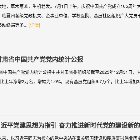
部职工中引发热烈反响
大地，草木葱茏，生机勃发。7月1日上午，庆祝中国共产党成立105周年
。临夏州各级党政机关、企事业单位、学校医院、基层社区组织广大党员
动终端等多...
[详情]
年甘肃省中国共产党党内统计公报
肃省中国共产党党内统计公报中共甘肃省委组织部截至2025年12月31日
名，比上年净增2万名，增幅为1.0%。现有基层党组织9.7万个，比上年增加
习近平党建思想为指引 奋力推进新时代党的建设新
以来，以习近平同志为核心的党中央站在事关强国建设和民族复兴伟业历