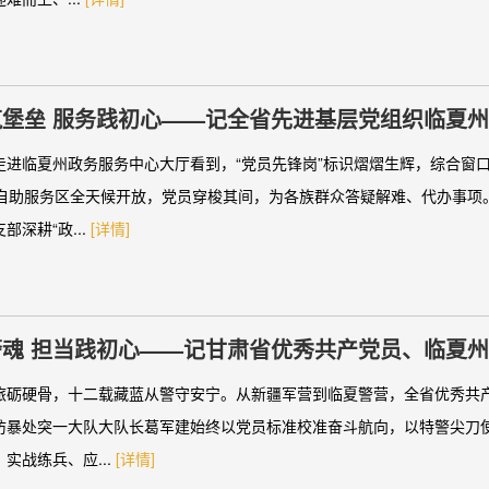
筑堡垒 服务践初心——记全省先进基层党组织临夏
部
走进临夏州政务服务中心大厅看到，“党员先锋岗”标识熠熠生辉，综合窗
时自助服务区全天候开放，党员穿梭其间，为各族群众答疑解难、代办事项
部深耕“政...
[详情]
警魂 担当践初心——记甘肃省优秀共产党员、临夏
暴处突一大队大队长葛军建
旅砺硬骨，十二载藏蓝从警守安宁。从新疆军营到临夏警营，全省优秀共
防暴处突一大队大队长葛军建始终以党员标准校准奋斗航向，以特警尖刀
实战练兵、应...
[详情]