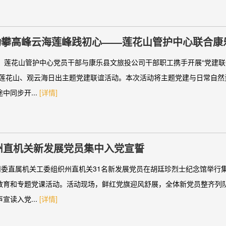
动攀高峰云海莲峰践初心——莲花山管护中心联合康
观云海主题活动
晨，莲花山管护中心党员干部与康乐县文旅投公司干部职工携手开展“党建联
登莲花山、观云海日出主题党建联谊活动。本次活动将主题党建与日常自然
中同步开...
[详情]
年州直机关新发展党员集中入党宣誓
，州委直属机关工委组织州直机关31名新发展党员在胡廷珍烈士纪念馆举行
教育和专题党课活动。活动现场，鲜红党旗迎风舒展，全体新党员整齐列
宣读入党...
[详情]