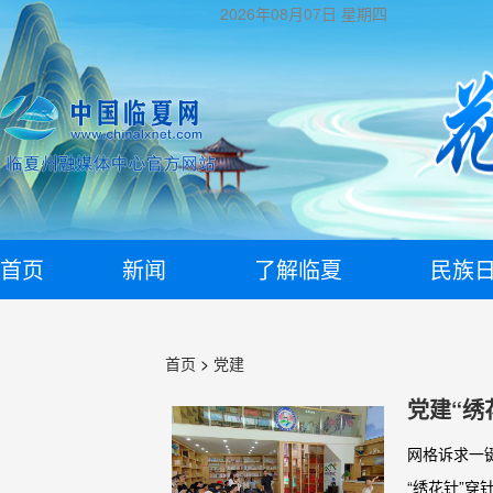
2026年08月07日
星期四
首页
新闻
了解临夏
民族
首页
>
党建
党建“绣
治理提
网格诉求一
“绣花针”