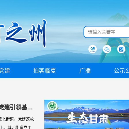
党建
拍客临夏
广播
公示
以党建引领基层
城北街道，党建这枚
坎上。城北街道党工