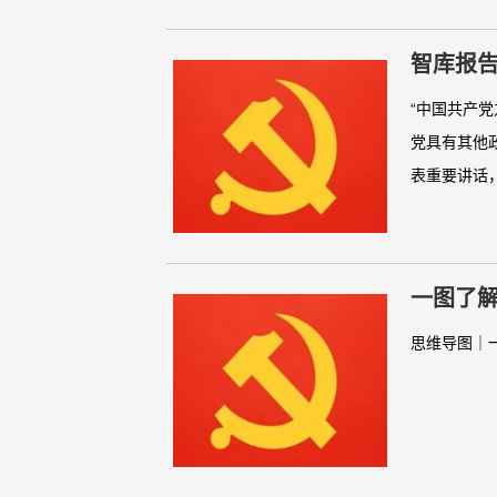
智库报
“中国共产
党具有其他
表重要讲话，
一图了
思维导图｜