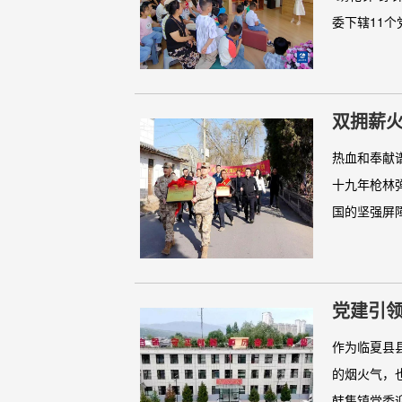
委下辖11个党
双拥薪火
热血和奉献
十九年枪林
国的坚强屏障
党建引
镇党委
作为临夏县
的烟火气，
韩集镇党委迎