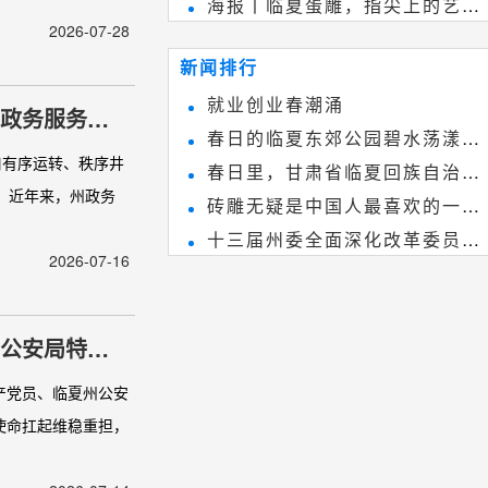
海报丨临夏蛋雕，指尖上的艺术
雕刻艺术，它不仅是民间实用美术
2026-07-28
~
和建筑装饰艺术的有机结合，更成
新闻排行
为中国建筑史上彰品东方美不可磨
就业创业春潮涌
州政务服务中
灭的一笔。一方青砖里不仅藏着广
春日的临夏东郊公园碧水荡漾、
阔乾坤，还留存着中国千年古韵。
口有序运转、秩序井
春日里，甘肃省临夏回族自治州
春花烂漫
。近年来，州政务
砖雕无疑是中国人最喜欢的一种
境内的刘家峡大桥，壮观美丽!
十三届州委全面深化改革委员会
雕刻艺术，它不仅是民间实用美术
2026-07-16
第八次会议召开
和建筑装饰艺术的有机结合，更成
为中国建筑史上彰品东方美不可磨
州公安局特警
灭的一笔。一方青砖里不仅藏着广
阔乾坤，还留存着中国千年古韵。
产党员、临夏州公安
使命扛起维稳重担，