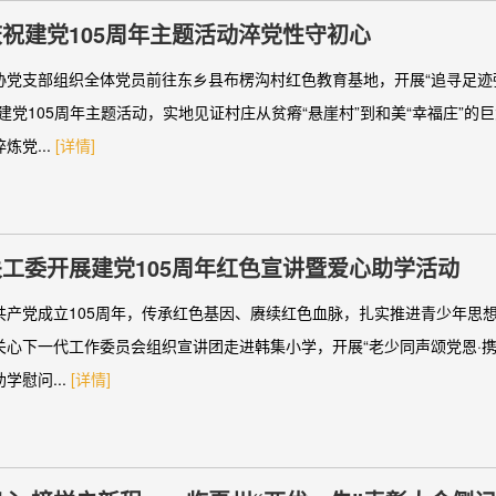
祝建党105周年主题活动淬党性守初心
协党支部组织全体党员前往东乡县布楞沟村红色教育基地，开展“追寻足迹
建党105周年主题活动，实地见证村庄从贫瘠“悬崖村”到和美“幸福庄”的
炼党...
[详情]
工委开展建党105周年红色宣讲暨爱心助学活动
共产党成立105周年，传承红色基因、赓续红色血脉，扎实推进青少年思想
关心下一代工作委员会组织宣讲团走进韩集小学，开展“老少同声颂党恩·携
学慰问...
[详情]