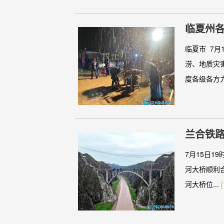
临夏州
临夏市 7
涝、地质灾
度各级各方力.
兰合铁
7月15日
河大桥顺利
河大桥位...