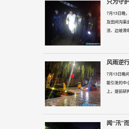
只为守
7月13日
及田间沟渠
涝、边坡滑塌
风雨逆
7月13日
能引发的中
上，提前研判
闻“汛”