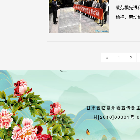
爱劳模先进
精神、劳动精
«
1
2
甘肃省临夏州委宣传部
甘[2010]00001号 