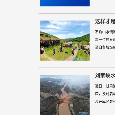
这样才
不负山水馈
每一位热爱
请自备垃圾袋
刘家峡
近日，甘肃
应，及时启
沙在库区淤积