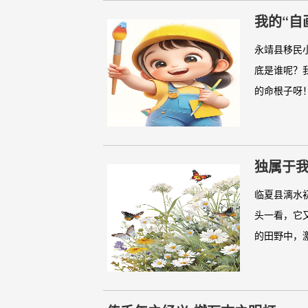
我的“自
永靖县移民
底是谁呢？
的命根子呀！”
独属于
临夏县漓水
头一看，它
的田野中，激