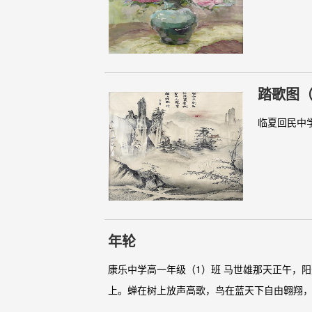
踏歌图
临夏回民中学
年轮
康乐中学高一年级（1）班 马世雄那天正午，
上。蝉在树上放声高歌，鸟在蓝天下自由翱翔，