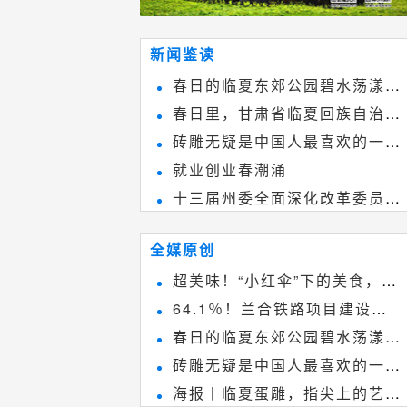
新闻鉴读
春日的临夏东郊公园碧水荡漾、
春日里，甘肃省临夏回族自治州
春花烂漫
砖雕无疑是中国人最喜欢的一种
境内的刘家峡大桥，壮观美丽!
就业创业春潮涌
雕刻艺术，它不仅是民间实用美术
十三届州委全面深化改革委员会
和建筑装饰艺术的有机结合，更成
第八次会议召开
为中国建筑史上彰品东方美不可磨
全媒原创
灭的一笔。一方青砖里不仅藏着广
超美味！“小红伞”下的美食，绝
阔乾坤，还留存着中国千年古韵。
64.1％！兰合铁路项目建设加
不能错过~
春日的临夏东郊公园碧水荡漾、
速推进
砖雕无疑是中国人最喜欢的一种
春花烂漫
海报丨临夏蛋雕，指尖上的艺术
雕刻艺术，它不仅是民间实用美术