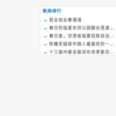
~
和建筑装饰艺术的有机结合，更成
新闻排行
为中国建筑史上彰品东方美不可磨
就业创业春潮涌
灭的一笔。一方青砖里不仅藏着广
春日的临夏东郊公园碧水荡漾、
阔乾坤，还留存着中国千年古韵。
春日里，甘肃省临夏回族自治州
春花烂漫
砖雕无疑是中国人最喜欢的一种
境内的刘家峡大桥，壮观美丽!
十三届州委全面深化改革委员会
雕刻艺术，它不仅是民间实用美术
第八次会议召开
和建筑装饰艺术的有机结合，更成
为中国建筑史上彰品东方美不可磨
灭的一笔。一方青砖里不仅藏着广
阔乾坤，还留存着中国千年古韵。