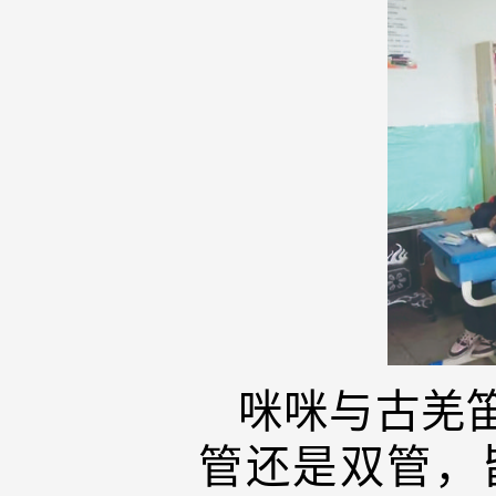
咪咪与古羌
管还是双管，