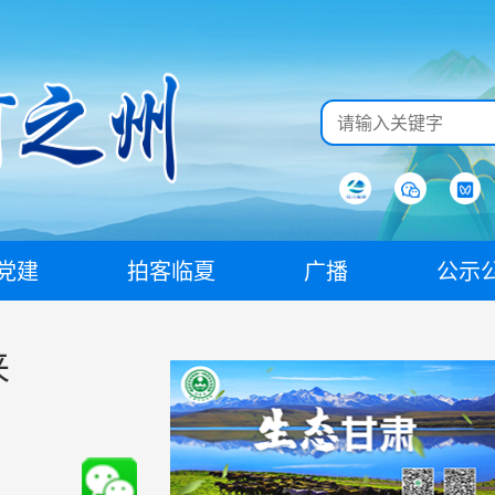
党建
拍客临夏
广播
公示
来