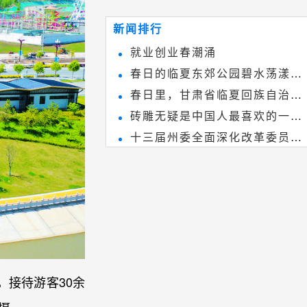
~
和建筑装饰艺术的有机结合，更成
新闻排行
为中国建筑史上彰品东方美不可磨
就业创业春潮涌
灭的一笔。一方青砖里不仅藏着广
春日的临夏东郊公园碧水荡漾、
阔乾坤，还留存着中国千年古韵。
春日里，甘肃省临夏回族自治州
春花烂漫
砖雕无疑是中国人最喜欢的一种
境内的刘家峡大桥，壮观美丽!
十三届州委全面深化改革委员会
雕刻艺术，它不仅是民间实用美术
第八次会议召开
和建筑装饰艺术的有机结合，更成
为中国建筑史上彰品东方美不可磨
灭的一笔。一方青砖里不仅藏着广
阔乾坤，还留存着中国千年古韵。
，接待游客30余