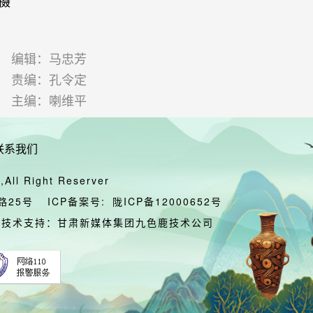
摄
编辑：马忠芳
责编：孔令定
主编：喇维平
联系我们
All Right Reserver
路25号
ICP备案号:
陇ICP备12000652号
技术支持：甘肃新媒体集团九色鹿技术公司