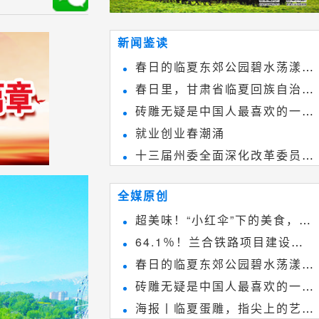
新闻鉴读
春日的临夏东郊公园碧水荡漾、
春日里，甘肃省临夏回族自治州
春花烂漫
砖雕无疑是中国人最喜欢的一种
境内的刘家峡大桥，壮观美丽!
就业创业春潮涌
雕刻艺术，它不仅是民间实用美术
十三届州委全面深化改革委员会
和建筑装饰艺术的有机结合，更成
第八次会议召开
为中国建筑史上彰品东方美不可磨
全媒原创
灭的一笔。一方青砖里不仅藏着广
超美味！“小红伞”下的美食，绝
阔乾坤，还留存着中国千年古韵。
64.1％！兰合铁路项目建设加
不能错过~
春日的临夏东郊公园碧水荡漾、
速推进
砖雕无疑是中国人最喜欢的一种
春花烂漫
海报丨临夏蛋雕，指尖上的艺术
雕刻艺术，它不仅是民间实用美术