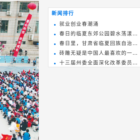
~
和建筑装饰艺术的有机结合，更成
新闻排行
为中国建筑史上彰品东方美不可磨
就业创业春潮涌
灭的一笔。一方青砖里不仅藏着广
春日的临夏东郊公园碧水荡漾、
阔乾坤，还留存着中国千年古韵。
春日里，甘肃省临夏回族自治州
春花烂漫
砖雕无疑是中国人最喜欢的一种
境内的刘家峡大桥，壮观美丽!
十三届州委全面深化改革委员会
雕刻艺术，它不仅是民间实用美术
第八次会议召开
和建筑装饰艺术的有机结合，更成
为中国建筑史上彰品东方美不可磨
灭的一笔。一方青砖里不仅藏着广
阔乾坤，还留存着中国千年古韵。