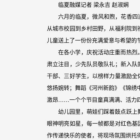
临夏融媒记者 梁永吉 赵淑娴
六月的临夏，微风和煦，花香四溢
从城市校园到乡村田野，从福利院到
儿童送上了一份份充满爱意与希望的
在各小学，庆祝活动庄重而热烈
肃立注目，少先队员敬队礼；新入队
干部、三好学生，以榜样力量激励全
悠扬婉转；舞蹈《河州新韵》《锦绣
激昂……一个个节目童真满满、活力
幼儿园里，萌娃们踩着鼓点跃上
眼神明亮如星，每一帧都是对红色基
作传递快乐的使者，将现场氛围烘托