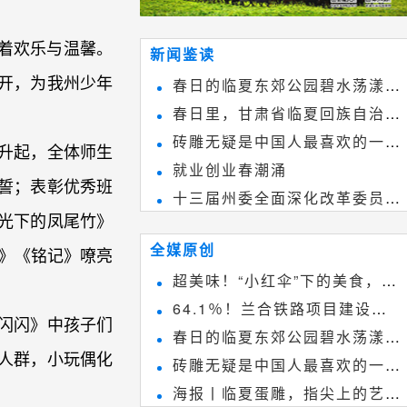
溢着欢乐与温馨。
新闻鉴读
开，为我州少年
春日的临夏东郊公园碧水荡漾、
春日里，甘肃省临夏回族自治州
春花烂漫
砖雕无疑是中国人最喜欢的一种
境内的刘家峡大桥，壮观美丽!
升起，全体师生
就业创业春潮涌
雕刻艺术，它不仅是民间实用美术
誓；表彰优秀班
十三届州委全面深化改革委员会
和建筑装饰艺术的有机结合，更成
光下的凤尾竹》
第八次会议召开
为中国建筑史上彰品东方美不可磨
全媒原创
》《铭记》嘹亮
灭的一笔。一方青砖里不仅藏着广
超美味！“小红伞”下的美食，绝
阔乾坤，还留存着中国千年古韵。
64.1％！兰合铁路项目建设加
不能错过~
闪闪》中孩子们
春日的临夏东郊公园碧水荡漾、
速推进
人群，小玩偶化
砖雕无疑是中国人最喜欢的一种
春花烂漫
海报丨临夏蛋雕，指尖上的艺术
雕刻艺术，它不仅是民间实用美术