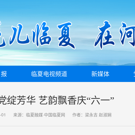
日报
临夏电视频道
新媒体
党绽芳华 艺韵飘香庆“六一”
-01
来源：临夏融媒·中国临夏网
作者：梁永吉 赵淑娴