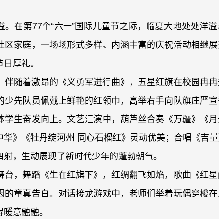
。在第77个“六一”国际儿童节之际，临夏大地处处洋
社区家庭，一场场形式多样、内涵丰富的庆祝活动相继展
节日厚礼。
。伴随着激昂的《义勇军进行曲》，五星红旗在校园冉冉
的少先队员佩戴上鲜艳的红领巾，高举右手向队旗庄严宣
体学生奋发向上。文艺汇演中，葫芦丝合奏《万疆》《月
中华》《牡丹绽河州 同心石榴红》灵动优美；合唱《吉量
四射，生动展现了新时代少年的蓬勃朝气。
舞台，舞蹈《生在红旗下》，红绸翻飞如焰，歌曲《红星
因的童真告白。对话接龙游戏中，老师们举着玩偶穿梭在
得暖意融融。