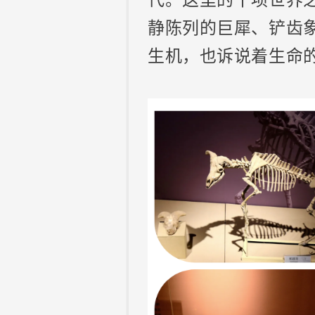
静陈列的巨犀、铲齿
生机，也诉说着生命