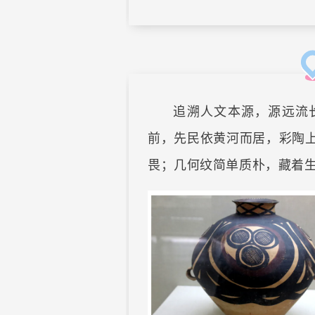
追溯人文本源，源远流
前，先民依黄河而居，彩陶
畏；几何纹简单质朴，藏着