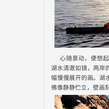
心随景动，便想
湖水清澈如镜，两岸
幅慢慢展开的画。湖
佛像静静伫立，壁画