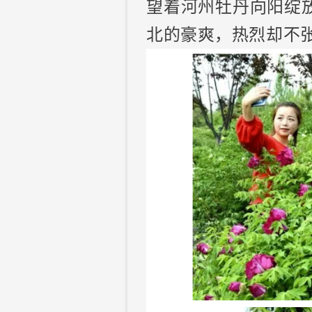
望着河州牡丹向阳绽
北的豪爽，热烈却不