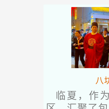
八
临夏，作
区，汇聚了包