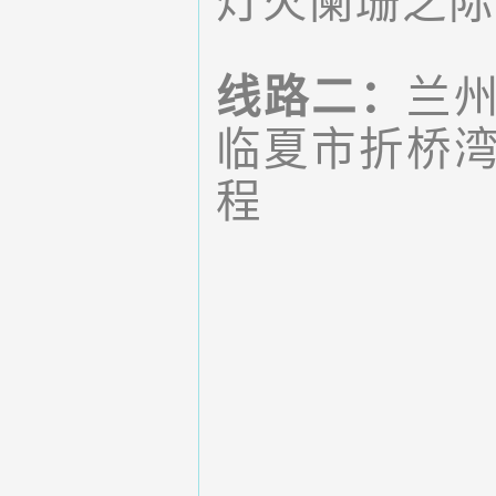
灯火阑珊之际
线路二：
兰
临夏市折桥
程