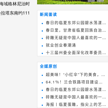
近海域格林尼治时
拉塔东南约111
新闻鉴读
春日的临夏东郊公园碧水荡漾、
春日里，甘肃省临夏回族自治州
春花烂漫
砖雕无疑是中国人最喜欢的一种
境内的刘家峡大桥，壮观美丽!
就业创业春潮涌
雕刻艺术，它不仅是民间实用美术
十三届州委全面深化改革委员会
和建筑装饰艺术的有机结合，更成
第八次会议召开
为中国建筑史上彰品东方美不可磨
全媒原创
灭的一笔。一方青砖里不仅藏着广
超美味！“小红伞”下的美食，绝
阔乾坤，还留存着中国千年古韵。
64.1％！兰合铁路项目建设加
不能错过~
春日的临夏东郊公园碧水荡漾、
速推进
砖雕无疑是中国人最喜欢的一种
春花烂漫
海报丨临夏蛋雕，指尖上的艺术
雕刻艺术，它不仅是民间实用美术