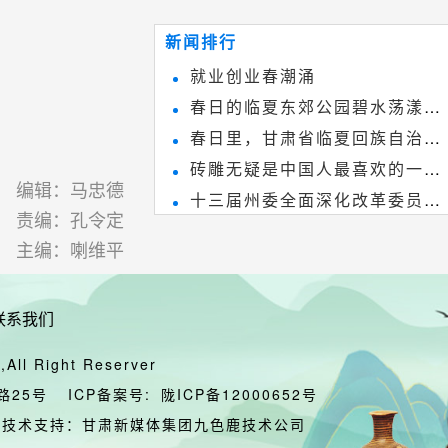
~
和建筑装饰艺术的有机结合，更成
新闻排行
为中国建筑史上彰品东方美不可磨
就业创业春潮涌
灭的一笔。一方青砖里不仅藏着广
春日的临夏东郊公园碧水荡漾、
阔乾坤，还留存着中国千年古韵。
春日里，甘肃省临夏回族自治州
春花烂漫
砖雕无疑是中国人最喜欢的一种
境内的刘家峡大桥，壮观美丽!
编辑：马忠德
十三届州委全面深化改革委员会
雕刻艺术，它不仅是民间实用美术
责编：孔令定
第八次会议召开
和建筑装饰艺术的有机结合，更成
主编：喇维平
为中国建筑史上彰品东方美不可磨
灭的一笔。一方青砖里不仅藏着广
联系我们
阔乾坤，还留存着中国千年古韵。
All Right Reserver
路25号
ICP备案号:
陇ICP备12000652号
技术支持：甘肃新媒体集团九色鹿技术公司