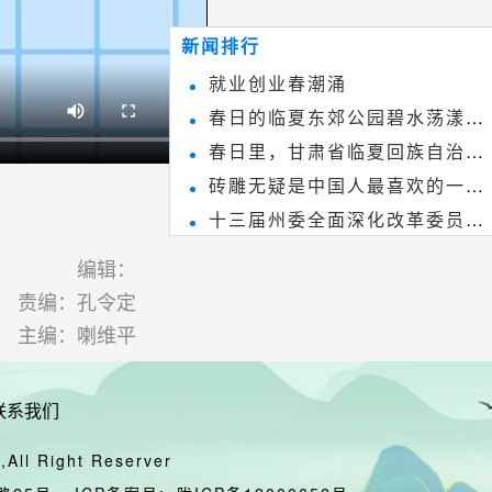
~
和建筑装饰艺术的有机结合，更成
新闻排行
为中国建筑史上彰品东方美不可磨
就业创业春潮涌
灭的一笔。一方青砖里不仅藏着广
春日的临夏东郊公园碧水荡漾、
阔乾坤，还留存着中国千年古韵。
春日里，甘肃省临夏回族自治州
春花烂漫
砖雕无疑是中国人最喜欢的一种
境内的刘家峡大桥，壮观美丽!
十三届州委全面深化改革委员会
雕刻艺术，它不仅是民间实用美术
第八次会议召开
和建筑装饰艺术的有机结合，更成
编辑：
为中国建筑史上彰品东方美不可磨
责编：孔令定
主编：喇维平
灭的一笔。一方青砖里不仅藏着广
阔乾坤，还留存着中国千年古韵。
联系我们
All Right Reserver