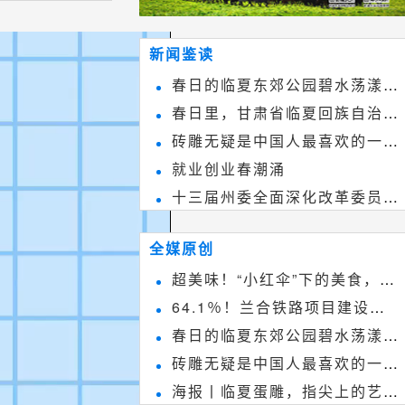
新闻鉴读
春日的临夏东郊公园碧水荡漾、
春日里，甘肃省临夏回族自治州
春花烂漫
砖雕无疑是中国人最喜欢的一种
境内的刘家峡大桥，壮观美丽!
就业创业春潮涌
雕刻艺术，它不仅是民间实用美术
十三届州委全面深化改革委员会
和建筑装饰艺术的有机结合，更成
第八次会议召开
为中国建筑史上彰品东方美不可磨
全媒原创
灭的一笔。一方青砖里不仅藏着广
超美味！“小红伞”下的美食，绝
阔乾坤，还留存着中国千年古韵。
64.1％！兰合铁路项目建设加
不能错过~
春日的临夏东郊公园碧水荡漾、
速推进
砖雕无疑是中国人最喜欢的一种
春花烂漫
海报丨临夏蛋雕，指尖上的艺术
雕刻艺术，它不仅是民间实用美术