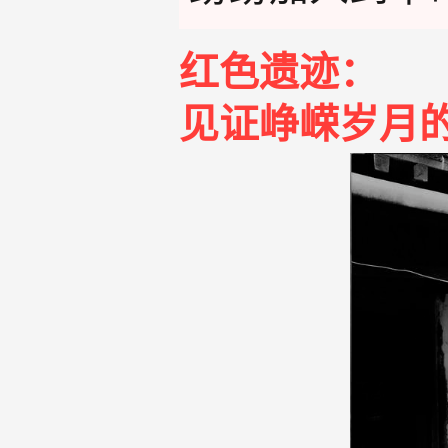
红色遗迹：
见证峥嵘岁月