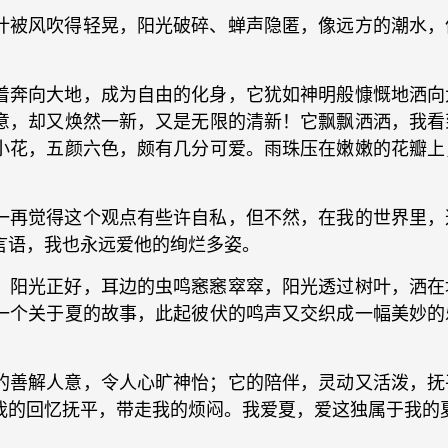
叶被风吹得轻晃，阳光破碎、蝉声隐匿，像远方的潮水，
着奔向大地，成为自由的化身，它犹如神明般慷慨地洒向
意，却又焕然一新，又是无限的清新！它飘飘洒洒，我看
小花，五颜六色，颇有几分可爱。雨珠压在嫩嫩的花瓣上
一再觉得这个观点有些许自私，但不然，在我的世界里，
言语，我也永远爱他的绚烂多姿。
，阳光正好，耳边的虫鸣窸窸窣窣，阳光透过树叶，洒在
一个关于夏的故事，此起彼伏的鸣声又交织成一幅美妙的
的善解人意，令人心旷神怡；它的陪伴，灵动又活泼，抚
我的回忆抚平，带走我的烦闷。我爱夏，爱这独属于我的