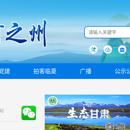
党建
拍客临夏
广播
公示
仁红