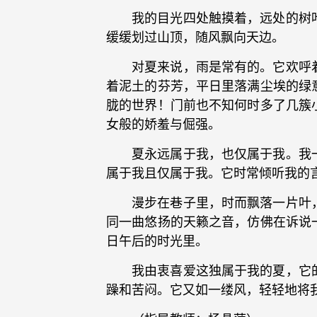
我的目光四处触摸着，远处的树
缓缓划过山顶，随风飘向天边。
对夏来说，雨是常有的。它欢呼
着泥土的芬芳，平日里落满尘埃的绿
胧的世界！门前也不知何时多了几簇
女般的娇羞与倔强。
夏永远属于我，也仅属于我。我
属于我且仅属于我。它时常倾听我的
漫步在巷子里，时而飘落一片叶
同一曲悠扬的天籁之音，仿佛在诉说
日午后的时光里。
我由衷喜爱这独属于我的夏，它
躁和苦闷。它又如一缕风，轻轻地将