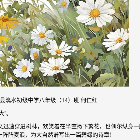
县漓水初级中学八年级（14）班 何仁红
大”。
又迅速穿进树林，欢笑着在半空撒下繁花，也偶尔纵身一
一阵阵麦浪，为大自然谱写出一篇碧绿的诗章！