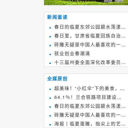
新闻鉴读
春日的临夏东郊公园碧水荡漾、
春日里，甘肃省临夏回族自治州
春花烂漫
砖雕无疑是中国人最喜欢的一种
境内的刘家峡大桥，壮观美丽!
就业创业春潮涌
雕刻艺术，它不仅是民间实用美术
十三届州委全面深化改革委员会
和建筑装饰艺术的有机结合，更成
第八次会议召开
为中国建筑史上彰品东方美不可磨
全媒原创
灭的一笔。一方青砖里不仅藏着广
超美味！“小红伞”下的美食，绝
阔乾坤，还留存着中国千年古韵。
64.1％！兰合铁路项目建设加
不能错过~
春日的临夏东郊公园碧水荡漾、
速推进
砖雕无疑是中国人最喜欢的一种
春花烂漫
海报丨临夏蛋雕，指尖上的艺术
雕刻艺术，它不仅是民间实用美术