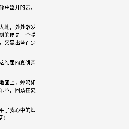
像朵盛开的云，
大地，处处散发
到的便是一个朦
，又显出些许少
这绚丽的夏确实
地面上，蝉鸣如
乐章，回荡在夏
平了我心中的烦
夏！