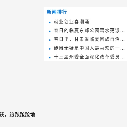
~
和建筑装饰艺术的有机结合，更成
新闻排行
为中国建筑史上彰品东方美不可磨
就业创业春潮涌
灭的一笔。一方青砖里不仅藏着广
春日的临夏东郊公园碧水荡漾、
阔乾坤，还留存着中国千年古韵。
春日里，甘肃省临夏回族自治州
春花烂漫
砖雕无疑是中国人最喜欢的一种
境内的刘家峡大桥，壮观美丽!
十三届州委全面深化改革委员会
雕刻艺术，它不仅是民间实用美术
第八次会议召开
和建筑装饰艺术的有机结合，更成
为中国建筑史上彰品东方美不可磨
灭的一笔。一方青砖里不仅藏着广
阔乾坤，还留存着中国千年古韵。
跃，踉踉跄跄地