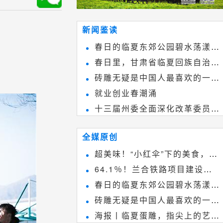
新闻鉴读
春日的临夏东郊公园碧水荡漾、
春日里，甘肃省临夏回族自治州
春花烂漫
砖雕无疑是中国人最喜欢的一种
境内的刘家峡大桥，壮观美丽!
就业创业春潮涌
雕刻艺术，它不仅是民间实用美术
十三届州委全面深化改革委员会
和建筑装饰艺术的有机结合，更成
第八次会议召开
为中国建筑史上彰品东方美不可磨
全媒原创
灭的一笔。一方青砖里不仅藏着广
超美味！“小红伞”下的美食，绝
阔乾坤，还留存着中国千年古韵。
64.1％！兰合铁路项目建设加
不能错过~
春日的临夏东郊公园碧水荡漾、
速推进
砖雕无疑是中国人最喜欢的一种
春花烂漫
海报丨临夏蛋雕，指尖上的艺术
雕刻艺术，它不仅是民间实用美术