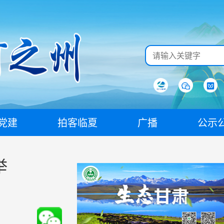
党建
拍客临夏
广播
公示
举