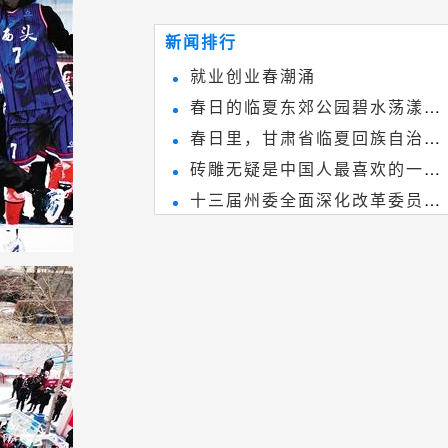
~
和建筑装饰艺术的有机结合，更成
新闻排行
为中国建筑史上彰品东方美不可磨
就业创业春潮涌
灭的一笔。一方青砖里不仅藏着广
春日的临夏东郊公园碧水荡漾、
阔乾坤，还留存着中国千年古韵。
春日里，甘肃省临夏回族自治州
春花烂漫
砖雕无疑是中国人最喜欢的一种
境内的刘家峡大桥，壮观美丽!
十三届州委全面深化改革委员会
雕刻艺术，它不仅是民间实用美术
第八次会议召开
和建筑装饰艺术的有机结合，更成
为中国建筑史上彰品东方美不可磨
灭的一笔。一方青砖里不仅藏着广
阔乾坤，还留存着中国千年古韵。