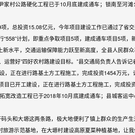
乡尹家村公路硬化工程已于10月底建成通车；锁南至河
9项，总投资15.08亿元，今年项目建设工作已通过了省
行“558”计划，即重点争取项目5项，建成通车项目5项，
上新水平，交通运输保障能力跃至新高度，全县人民群众
、运营好”四好农村路建设目标。”县交通局负责人告诉记
正在进行路基土方工程施工，完成投资1454万元，计
目已开工建设，正在进行路基土方工程施工，完成投资8
路拓宽改造工程已于2018年10月底建成通车；县城客运
码头和大塬这两条路，极大地便利了镇上群众的生产生
村旅游示范基地，在大塬村建设高原夏菜种植基地，让我