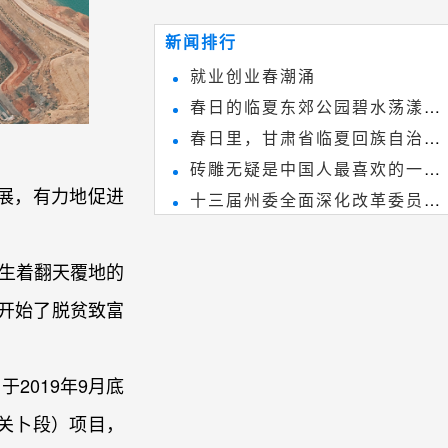
~
和建筑装饰艺术的有机结合，更成
新闻排行
为中国建筑史上彰品东方美不可磨
就业创业春潮涌
灭的一笔。一方青砖里不仅藏着广
春日的临夏东郊公园碧水荡漾、
阔乾坤，还留存着中国千年古韵。
春日里，甘肃省临夏回族自治州
春花烂漫
砖雕无疑是中国人最喜欢的一种
境内的刘家峡大桥，壮观美丽!
展，有力地促进
十三届州委全面深化改革委员会
雕刻艺术，它不仅是民间实用美术
第八次会议召开
和建筑装饰艺术的有机结合，更成
生着翻天覆地的
为中国建筑史上彰品东方美不可磨
灭的一笔。一方青砖里不仅藏着广
开始了脱贫致富
阔乾坤，还留存着中国千年古韵。
2019年9月底
至关卜段）项目，