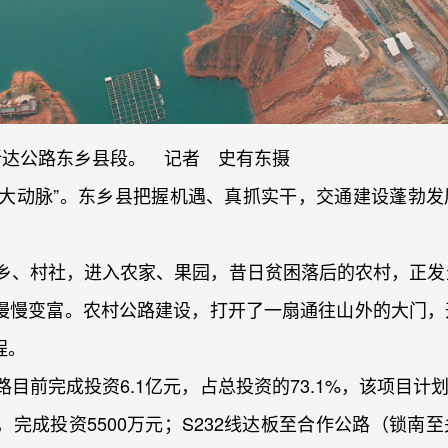
折达公路东乡县段。 记者 史有东摄
“大动脉”。东乡县把握机遇、真抓实干，交通建设蓬勃发
、村社，进入农家、果园，昔日贫困落后的农村，正发
慢慢变富。农村公路建设，打开了一扇通往山外的大门，
程。
完成投资6.1亿元，占总投资的73.1%，该项目计划于
完成投资5500万元；S232线达板至合作公路（锁南