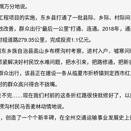
感慨万分地说。
程项目的实施，东乡县打通了一批县际、乡际、村际间
改善，群众出行“最后一公里”打通、连通。2018年，
道路279.35公里，完成投资1.1亿元。
来到东乡族自治县高山乡布楞沟村考察，进村入户、嘘寒问
抓紧解决好村民饮水难问题，把水引来，把路修通，把新
众出行，该县正在建设一条从临夏市折桥镇到定西市红
村的群众高兴得合不拢嘴。
不完……现在我们村前的这条折红路很快就修好了，以
布楞沟村民马吾麦林动情地说。
，创造了一个个新丰碑，在全州交通运输事业发展史上