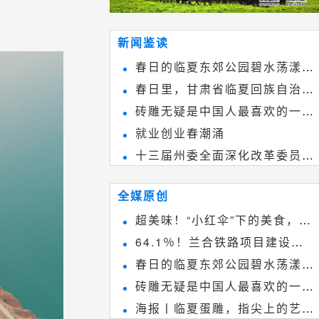
新闻鉴读
春日的临夏东郊公园碧水荡漾、
春日里，甘肃省临夏回族自治州
春花烂漫
砖雕无疑是中国人最喜欢的一种
境内的刘家峡大桥，壮观美丽!
就业创业春潮涌
雕刻艺术，它不仅是民间实用美术
十三届州委全面深化改革委员会
和建筑装饰艺术的有机结合，更成
第八次会议召开
为中国建筑史上彰品东方美不可磨
全媒原创
灭的一笔。一方青砖里不仅藏着广
超美味！“小红伞”下的美食，绝
阔乾坤，还留存着中国千年古韵。
64.1％！兰合铁路项目建设加
不能错过~
春日的临夏东郊公园碧水荡漾、
速推进
砖雕无疑是中国人最喜欢的一种
春花烂漫
海报丨临夏蛋雕，指尖上的艺术
雕刻艺术，它不仅是民间实用美术