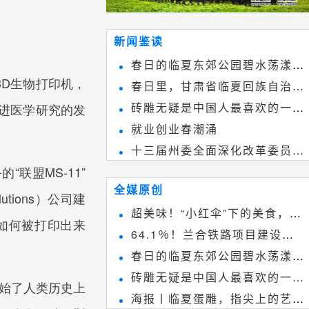
新闻鉴读
春日的临夏东郊公园碧水荡漾、
3D生物打印机，
春日里，甘肃省临夏回族自治州
春花烂漫
砖雕无疑是中国人最喜欢的一种
进医学研究的发
境内的刘家峡大桥，壮观美丽!
就业创业春潮涌
雕刻艺术，它不仅是民间实用美术
十三届州委全面深化改革委员会
和建筑装饰艺术的有机结合，更成
“联盟MS-11”
第八次会议召开
为中国建筑史上彰品东方美不可磨
全媒原创
utions）公司建
灭的一笔。一方青砖里不仅藏着广
超美味！“小红伞”下的美食，绝
是如何被打印出来
阔乾坤，还留存着中国千年古韵。
64.1％！兰合铁路项目建设加
不能错过~
春日的临夏东郊公园碧水荡漾、
速推进
砖雕无疑是中国人最喜欢的一种
春花烂漫
始了人类历史上
海报丨临夏蛋雕，指尖上的艺术
雕刻艺术，它不仅是民间实用美术