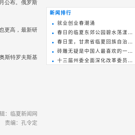
2月公布。俄罗斯
~
和建筑装饰艺术的有机结合，更成
新闻排行
为中国建筑史上彰品东方美不可磨
就业创业春潮涌
灭的一笔。一方青砖里不仅藏着广
率也更高，最新研
春日的临夏东郊公园碧水荡漾、
阔乾坤，还留存着中国千年古韵。
春日里，甘肃省临夏回族自治州
春花烂漫
砖雕无疑是中国人最喜欢的一种
境内的刘家峡大桥，壮观美丽!
·奥斯特罗夫斯基
十三届州委全面深化改革委员会
雕刻艺术，它不仅是民间实用美术
第八次会议召开
和建筑装饰艺术的有机结合，更成
为中国建筑史上彰品东方美不可磨
灭的一笔。一方青砖里不仅藏着广
阔乾坤，还留存着中国千年古韵。
辑：临夏新闻网
责编：孔令定