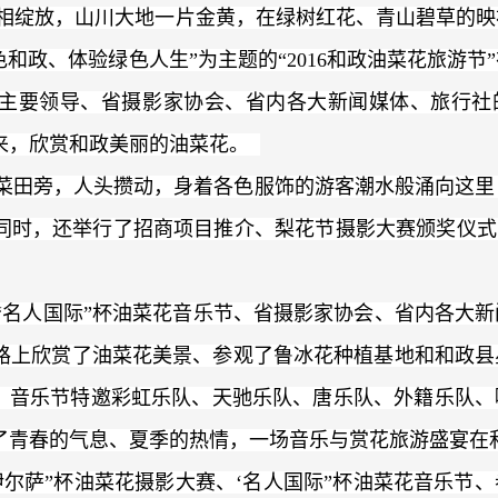
相绽放，山川大地一片金黄，在绿树红花、青山碧草的映
色和政、体验绿色人生”为主题的“2016和政油菜花旅游节
主要领导、省摄影家协会、省内各大新闻媒体、旅行社
来，欣赏和政美丽的油菜花。
菜田旁，人头攒动，身着各色服饰的游客潮水般涌向这里
同时，还举行了招商项目推介、梨花节摄影大赛颁奖仪式、
名人国际”杯油菜花音乐节、省摄影家协会、省内各大新
路上欣赏了油菜花美景、参观了鲁冰花种植基地和和政县
艺。音乐节特邀彩虹乐队、天驰乐队、唐乐队、外籍乐队、
了青春的气息、夏季的热情，一场音乐与赏花旅游盛宴
尔萨”杯油菜花摄影大赛、‘名人国际”杯油菜花音乐节、