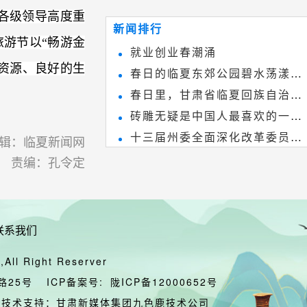
~
和建筑装饰艺术的有机结合，更成
各级领导高度重
新闻排行
为中国建筑史上彰品东方美不可磨
游节以“畅游金
就业创业春潮涌
灭的一笔。一方青砖里不仅藏着广
资源、良好的生
春日的临夏东郊公园碧水荡漾、
阔乾坤，还留存着中国千年古韵。
春日里，甘肃省临夏回族自治州
春花烂漫
砖雕无疑是中国人最喜欢的一种
境内的刘家峡大桥，壮观美丽!
十三届州委全面深化改革委员会
雕刻艺术，它不仅是民间实用美术
辑：临夏新闻网
第八次会议召开
责编：孔令定
和建筑装饰艺术的有机结合，更成
为中国建筑史上彰品东方美不可磨
灭的一笔。一方青砖里不仅藏着广
联系我们
阔乾坤，还留存着中国千年古韵。
All Right Reserver
路25号
ICP备案号:
陇ICP备12000652号
技术支持：甘肃新媒体集团九色鹿技术公司