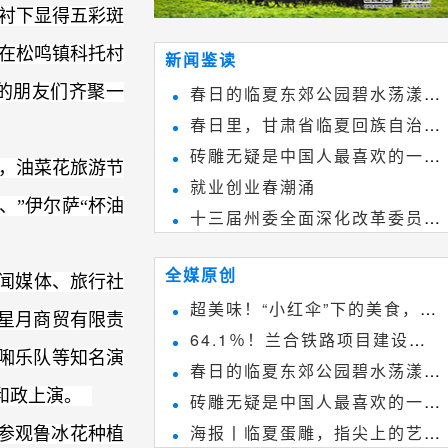
衬下显得五彩斑
”在松鸣镇科托村
新闻鉴读
的朋友们齐聚一
春日的临夏东郊公园碧水荡漾、
春日里，甘肃省临夏回族自治州
春花烂漫
砖雕无疑是中国人最喜欢的一种
境内的刘家峡大桥，壮观美丽!
，油菜花旅游节
就业创业春潮涌
雕刻艺术，它不仅是民间实用美术
”伊尔萨“杯油
十三届州委全面深化改革委员会
和建筑装饰艺术的有机结合，更成
第八次会议召开
为中国建筑史上彰品东方美不可磨
全媒原创
闻媒体、旅行社
灭的一笔。一方青砖里不仅藏着广
超美味！“小红伞”下的美食，绝
星月商贸有限责
阔乾坤，还留存着中国千年古韵。
64.1％！兰合铁路项目建设加
不能错过~
啝乐队等知名演
春日的临夏东郊公园碧水荡漾、
速推进
在和政上演。
砖雕无疑是中国人最喜欢的一种
春花烂漫
海报丨临夏蛋雕，指尖上的艺术
参观鲁冰花种植
雕刻艺术，它不仅是民间实用美术