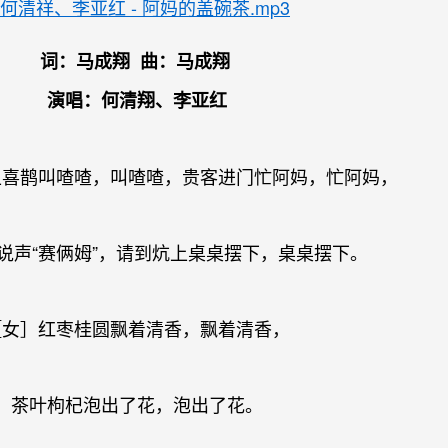
何清祥、李亚红 - 阿妈的盖碗茶.mp3
词：马成翔 曲：马成翔
演唱：何清翔、李亚红
上喜鹊叫喳喳，叫喳喳，贵客进门忙阿妈，忙阿妈，
说声“赛俩姆”，请到炕上桌桌摆下，桌桌摆下。
［女］红枣桂圆飘着清香，飘着清香，
茶叶枸杞泡出了花，泡出了花。