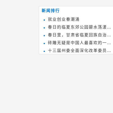
~
和建筑装饰艺术的有机结合，更成
新闻排行
为中国建筑史上彰品东方美不可磨
就业创业春潮涌
灭的一笔。一方青砖里不仅藏着广
春日的临夏东郊公园碧水荡漾、
阔乾坤，还留存着中国千年古韵。
春日里，甘肃省临夏回族自治州
春花烂漫
砖雕无疑是中国人最喜欢的一种
境内的刘家峡大桥，壮观美丽!
十三届州委全面深化改革委员会
雕刻艺术，它不仅是民间实用美术
第八次会议召开
和建筑装饰艺术的有机结合，更成
为中国建筑史上彰品东方美不可磨
灭的一笔。一方青砖里不仅藏着广
阔乾坤，还留存着中国千年古韵。