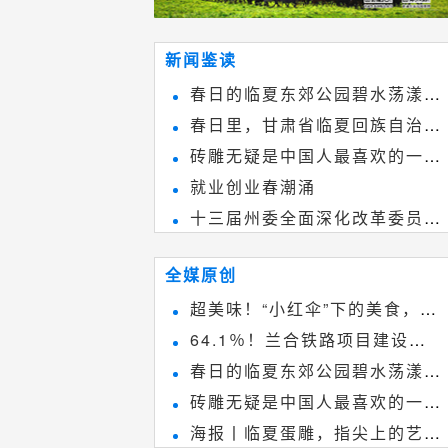
新闻鉴读
春日的临夏东郊公园碧水荡漾、
春日里，甘肃省临夏回族自治州
春花烂漫
砖雕无疑是中国人最喜欢的一种
境内的刘家峡大桥，壮观美丽!
就业创业春潮涌
雕刻艺术，它不仅是民间实用美术
十三届州委全面深化改革委员会
和建筑装饰艺术的有机结合，更成
第八次会议召开
为中国建筑史上彰品东方美不可磨
全媒原创
灭的一笔。一方青砖里不仅藏着广
超美味！“小红伞”下的美食，绝
阔乾坤，还留存着中国千年古韵。
64.1％！兰合铁路项目建设加
不能错过~
春日的临夏东郊公园碧水荡漾、
速推进
砖雕无疑是中国人最喜欢的一种
春花烂漫
海报丨临夏蛋雕，指尖上的艺术
雕刻艺术，它不仅是民间实用美术