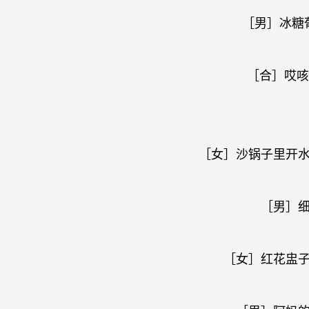
［男］冰糖
［合］哎
［女］沙锅子里开
［男］
［女］红花盅