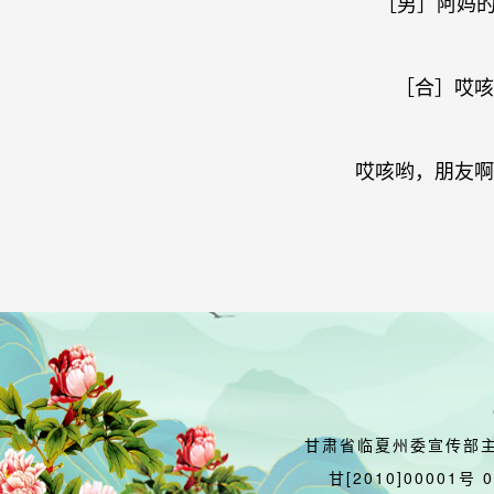
［男］阿妈
［合］哎
哎咳哟，朋友啊
甘肃省临夏州委宣传部
甘[2010]00001号 