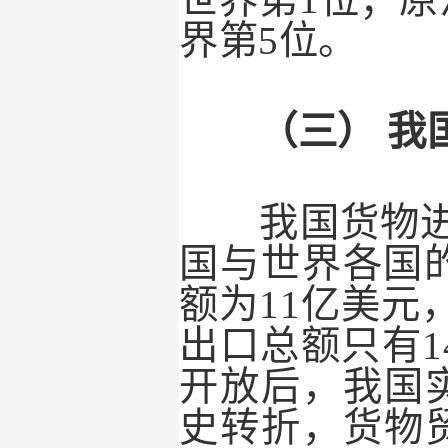
世界第
1
位；原
界第
5
位。
（三）
我
我国货物进
国与世界各国
额为
11
亿美元
出口总额只有
1
开放后，我国
史转折，货物