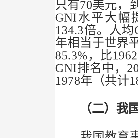
只有
70
美元，
GNI
水平大幅
134.3
倍。人均
年相当于世界
85.3%
，比
1962
GNI
排名中，
2
1978
年（共计
1
（二）我国
我国教育事