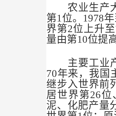
农业生产大幅
第
1
位。
1978
年
界第
2
位上升至
量由第
10
位提
主要工业产品
70
年来，我国
继步入世界前
居世界第
26
位
泥、化肥产量