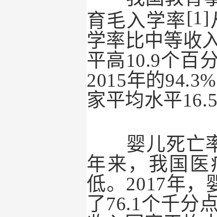
[1]
育毛入学率
学率比中等收
平高
10.9
个百
2015
年的
94.3%
家平均水平
16.
婴儿死亡率显
年来，我国医
低。
2017
年，
了
76.1
个千分