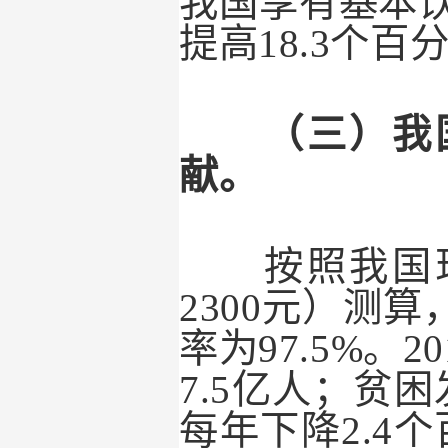
我国享有基本
提高
18.3
个百
（三）我国
献。
按照我国现
2300
元）测算
率为
97.5%
。
20
7.5
亿人；贫困
每年下降
2.4
个