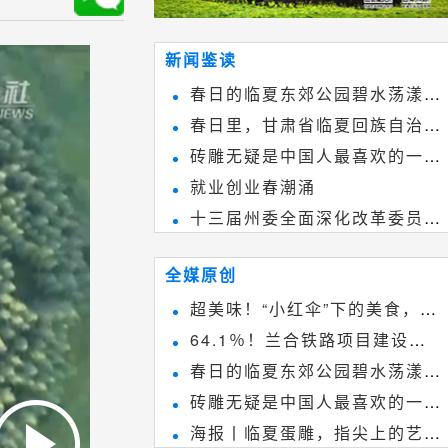
新闻鉴读
春日的临夏东郊公园碧水荡漾、
春日里，甘肃省临夏回族自治州
春花烂漫
砖雕无疑是中国人最喜欢的一种
境内的刘家峡大桥，壮观美丽!
就业创业春潮涌
雕刻艺术，它不仅是民间实用美术
十三届州委全面深化改革委员会
和建筑装饰艺术的有机结合，更成
第八次会议召开
为中国建筑史上彰品东方美不可磨
全媒原创
灭的一笔。一方青砖里不仅藏着广
超美味！“小红伞”下的美食，绝
阔乾坤，还留存着中国千年古韵。
64.1％！兰合铁路项目建设加
不能错过~
春日的临夏东郊公园碧水荡漾、
速推进
砖雕无疑是中国人最喜欢的一种
春花烂漫
海报丨临夏蛋雕，指尖上的艺术
雕刻艺术，它不仅是民间实用美术