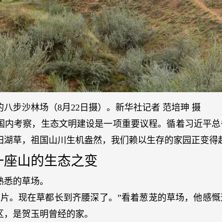
八步沙林场（8月22日摄）。新华社记者 范培珅 摄
国内考察，生态文明建设是一项重要议程。循着习近平总
田湖草，祖国山川生机盎然，我们赖以生存的家园正变得
一座山的生态之变
熟悉的草场。
一片。现在草都长到齐腰深了。”看着葱茏的草场，他感慨
区，是贺玉明曾经的家。