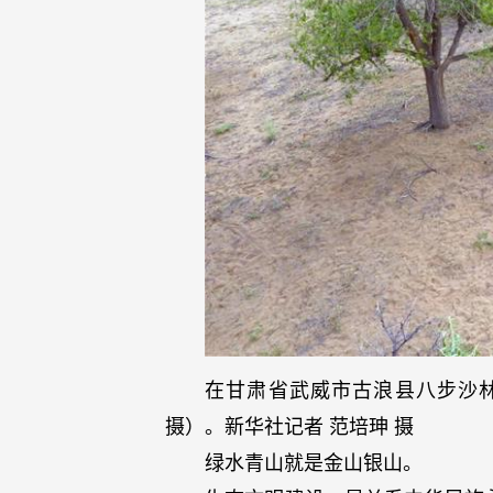
在甘肃省武威市古浪县八步沙林
摄）。新华社记者 范培珅 摄
绿水青山就是金山银山。