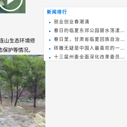
~
和建筑装饰艺术的有机结合，更成
新闻排行
为中国建筑史上彰品东方美不可磨
就业创业春潮涌
灭的一笔。一方青砖里不仅藏着广
春日的临夏东郊公园碧水荡漾、
阔乾坤，还留存着中国千年古韵。
春日里，甘肃省临夏回族自治州
春花烂漫
连山生态环境修
砖雕无疑是中国人最喜欢的一种
境内的刘家峡大桥，壮观美丽!
态保护等情况。
十三届州委全面深化改革委员会
雕刻艺术，它不仅是民间实用美术
第八次会议召开
和建筑装饰艺术的有机结合，更成
为中国建筑史上彰品东方美不可磨
灭的一笔。一方青砖里不仅藏着广
阔乾坤，还留存着中国千年古韵。