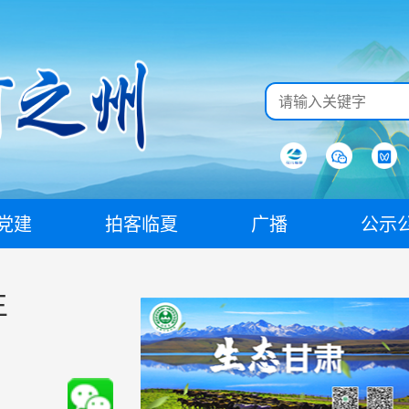
党建
拍客临夏
广播
公示
生