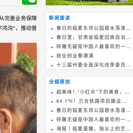
新闻鉴读
从完善业务保障
春日的临夏东郊公园碧水荡漾、
鸿沟”，推动普
春日里，甘肃省临夏回族自治州
春花烂漫
砖雕无疑是中国人最喜欢的一种
境内的刘家峡大桥，壮观美丽!
就业创业春潮涌
雕刻艺术，它不仅是民间实用美术
十三届州委全面深化改革委员会
和建筑装饰艺术的有机结合，更成
第八次会议召开
为中国建筑史上彰品东方美不可磨
全媒原创
灭的一笔。一方青砖里不仅藏着广
超美味！“小红伞”下的美食，绝
阔乾坤，还留存着中国千年古韵。
64.1％！兰合铁路项目建设加
不能错过~
春日的临夏东郊公园碧水荡漾、
速推进
砖雕无疑是中国人最喜欢的一种
春花烂漫
海报丨临夏蛋雕，指尖上的艺术
雕刻艺术，它不仅是民间实用美术