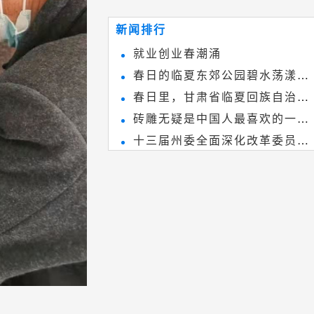
~
和建筑装饰艺术的有机结合，更成
新闻排行
为中国建筑史上彰品东方美不可磨
就业创业春潮涌
灭的一笔。一方青砖里不仅藏着广
春日的临夏东郊公园碧水荡漾、
阔乾坤，还留存着中国千年古韵。
春日里，甘肃省临夏回族自治州
春花烂漫
砖雕无疑是中国人最喜欢的一种
境内的刘家峡大桥，壮观美丽!
十三届州委全面深化改革委员会
雕刻艺术，它不仅是民间实用美术
第八次会议召开
和建筑装饰艺术的有机结合，更成
为中国建筑史上彰品东方美不可磨
灭的一笔。一方青砖里不仅藏着广
阔乾坤，还留存着中国千年古韵。