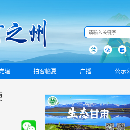
党建
拍客临夏
广播
公示
便