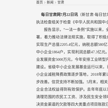
首页
>
新闻
>
甘肃
每日甘肃网7月22日讯
（新甘肃·每日
执法检查组关于检查《中华人民共和国中
报告显示，“一法一条例”实施以来，全
署，着力推动法律法规实施，取得了积极成效
实现生产总值2205.4亿元，纳税总额58
中小企业1864户，实现利润总额47.3
业发展资金5000万元，今年安排工业转
建设。省级中小企业发展基金运行以来，已
小企业减税降费政策逐步落地，2018年累
步改善。信贷支持不断加强。5月末，相关银
企业合法权益得到有效保护。去年年底以
清理范围的农民工工资、涉及民生安全领
决资金渠道的欠款等四大类重点项目账款已全