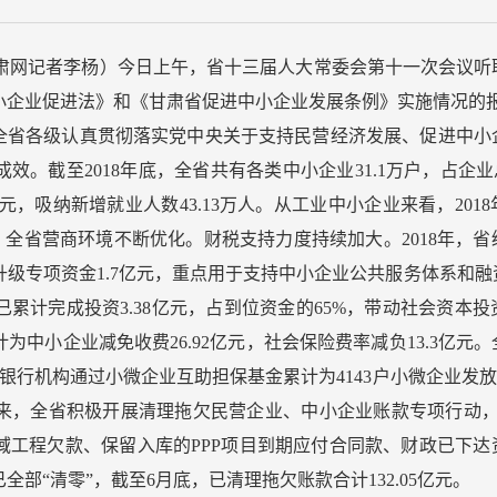
甘肃网记者李杨）今日上午，省十三届人大常委会第十一次会议听
小企业促进法》和《甘肃省促进中小企业发展条例》实施情况的
省各级认真贯彻落实党中央关于支持民营经济发展、促进中小
。截至2018年底，全省共有各类中小企业31.1万户，占企业
0亿元，吸纳新增就业人数43.13万人。从工业中小企业来看，201
亿元。全省营商环境不断优化。财税支持力度持续加大。2018年，
型升级专项资金1.7亿元，重点用于支持中小企业公共服务体系和
累计完成投资3.38亿元，占到位资金的65%，带动社会资本投
计为中小企业减免收费26.92亿元，社会保险费率减负13.3亿元
行机构通过小微企业互助担保基金累计为4143户小微企业发放贷款
来，全省积极开展清理拖欠民营企业、中小企业账款专项行动，
域工程欠款、保留入库的PPP项目到期应付合同款、财政已下达
部“清零”，截至6月底，已清理拖欠账款合计132.05亿元。