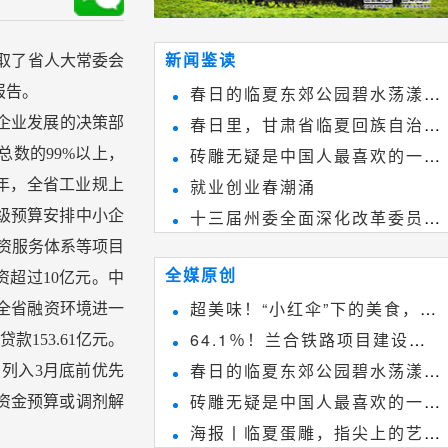
新闻鉴读
取了省人大常委会
春日的临夏东郊公园碧水荡漾、
报告。
春日里，甘肃省临夏回族自治州
企业发展的决策部
春花烂漫
砖雕无疑是中国人最喜欢的一种
总数的99%以上，
境内的刘家峡大桥，壮观美丽!
就业创业春潮涌
8年，全省工业规上
雕刻艺术，它不仅是民间实用美术
十三届州委全面深化改革委员会
省级预算安排中小企
和建筑装饰艺术的有机结合，更成
融资服务体系等项目
第八次会议召开
为中国建筑史上彰品东方美不可磨
全媒原创
资超过10亿元。中
灭的一笔。一方青砖里不仅藏着广
超美味！“小红伞”下的美食，绝
。全省融资环境进一
阔乾坤，还留存着中国千年古韵。
64.1％！兰合铁路项目建设加
153.61亿元。
不能错过~
春日的临夏东郊公园碧水荡漾、
列入3月底前优先
速推进
砖雕无疑是中国人最喜欢的一种
资金预算或调剂解
春花烂漫
海报丨临夏蛋雕，指尖上的艺术
雕刻艺术，它不仅是民间实用美术