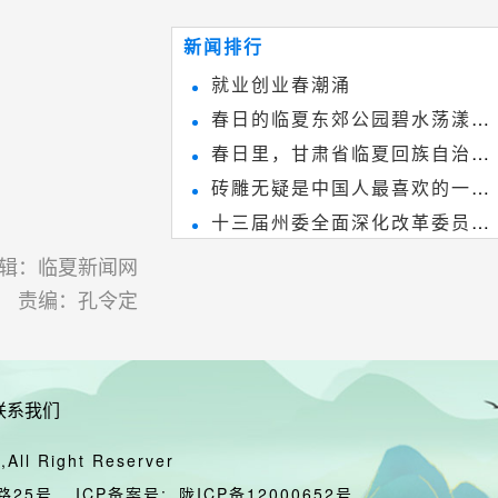
~
和建筑装饰艺术的有机结合，更成
新闻排行
为中国建筑史上彰品东方美不可磨
就业创业春潮涌
灭的一笔。一方青砖里不仅藏着广
春日的临夏东郊公园碧水荡漾、
阔乾坤，还留存着中国千年古韵。
春日里，甘肃省临夏回族自治州
春花烂漫
砖雕无疑是中国人最喜欢的一种
境内的刘家峡大桥，壮观美丽!
十三届州委全面深化改革委员会
雕刻艺术，它不仅是民间实用美术
第八次会议召开
和建筑装饰艺术的有机结合，更成
辑：临夏新闻网
责编：孔令定
为中国建筑史上彰品东方美不可磨
灭的一笔。一方青砖里不仅藏着广
阔乾坤，还留存着中国千年古韵。
联系我们
All Right Reserver
路25号
ICP备案号:
陇ICP备12000652号