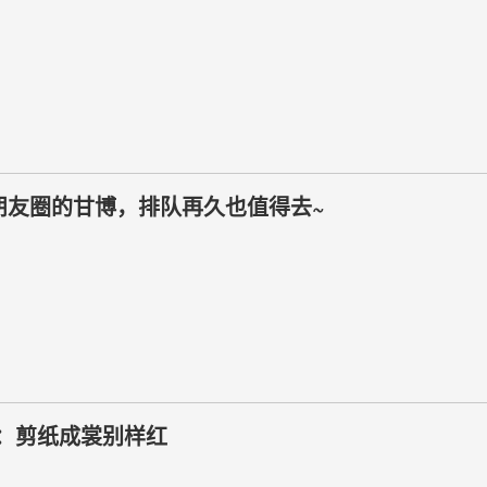
朋友圈的甘博，排队再久也值得去~
：剪纸成裳别样红