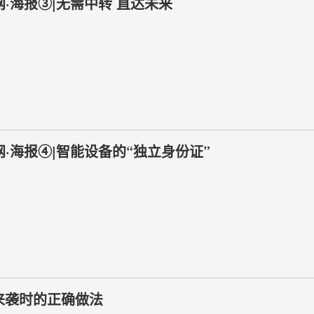
网·海报③|无需中转 直达未来
网·海报④|智能设备的“独立身份证”
来袭时的正确做法