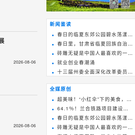
新闻鉴读
春日的临夏东郊公园碧水荡漾、
展
春日里，甘肃省临夏回族自治州
春花烂漫
砖雕无疑是中国人最喜欢的一种
境内的刘家峡大桥，壮观美丽!
2026-08-06
就业创业春潮涌
雕刻艺术，它不仅是民间实用美术
十三届州委全面深化改革委员会
和建筑装饰艺术的有机结合，更成
第八次会议召开
为中国建筑史上彰品东方美不可磨
全媒原创
灭的一笔。一方青砖里不仅藏着广
超美味！“小红伞”下的美食，绝
阔乾坤，还留存着中国千年古韵。
64.1％！兰合铁路项目建设加
不能错过~
春日的临夏东郊公园碧水荡漾、
速推进
2026-08-06
砖雕无疑是中国人最喜欢的一种
春花烂漫