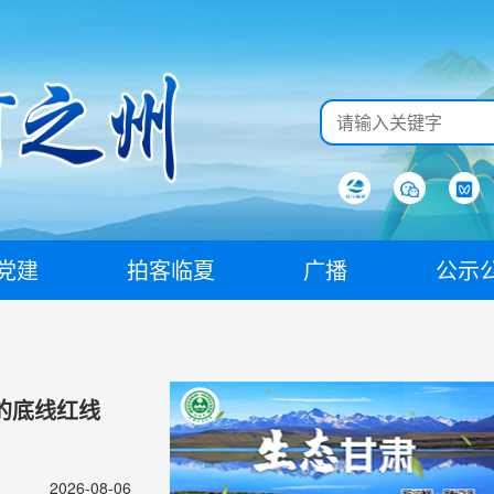
党建
拍客临夏
广播
公示
的底线红线
2026-08-06