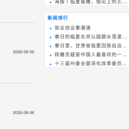
海报丨临夏蛋雕，指尖上的艺术
雕刻艺术，它不仅是民间实用美术
~
和建筑装饰艺术的有机结合，更成
新闻排行
为中国建筑史上彰品东方美不可磨
就业创业春潮涌
灭的一笔。一方青砖里不仅藏着广
春日的临夏东郊公园碧水荡漾、
阔乾坤，还留存着中国千年古韵。
春日里，甘肃省临夏回族自治州
春花烂漫
2026-08-06
砖雕无疑是中国人最喜欢的一种
境内的刘家峡大桥，壮观美丽!
十三届州委全面深化改革委员会
雕刻艺术，它不仅是民间实用美术
第八次会议召开
和建筑装饰艺术的有机结合，更成
为中国建筑史上彰品东方美不可磨
灭的一笔。一方青砖里不仅藏着广
阔乾坤，还留存着中国千年古韵。
2026-08-06