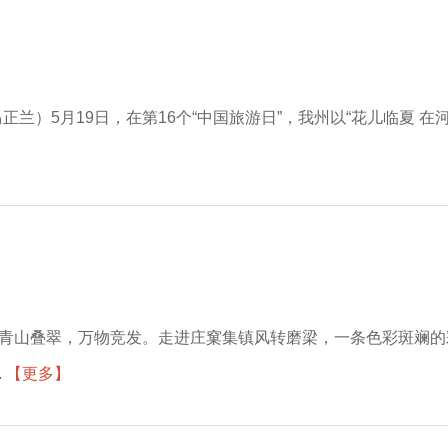
马正兰）5月19日，在第16个“中国旅游日”，我州以“花儿临夏
，青山叠翠，万物竞发。走进庄窠集镇风转磨梁，一条色彩斑斓
.
【更多】