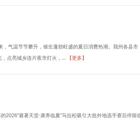
以来，气温节节攀升，催生蓬勃旺盛的夏日消费热潮。我州各县市
，点亮城乡连片夜市灯火，...
【更多】
2026“避暑天堂·康养临夏”马拉松吸引大批外地选手赛后停留