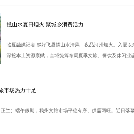
揽山水夏日烟火 聚城乡消费活力
临夏融媒记者 赵好飞昼揽山水清风，夜品河州烟火。入夏
深挖本土资源禀赋，全域统筹布局夏季文旅、餐饮及休闲业态
旅市场热力十足
马正兰）端午假期，我州文旅市场平稳有序、供需两旺。近日落幕的