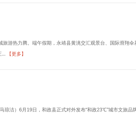
全域旅游热力腾。端午假期，永靖县黄洮交汇观景台、国际滑翔伞
..
【更多】
 马琼洁）6月19日，和政县正式对外发布“和政23℃”城市文
】