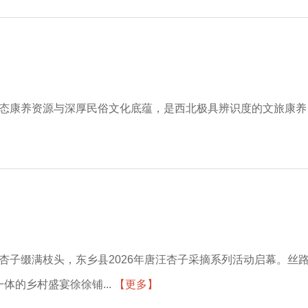
生态康养资源与深厚民俗文化底蕴，是西北极具辨识度的文旅康养
杏子缀满枝头，东乡县2026年唐汪杏子采摘系列活动启幕。丝
的乡村盛宴徐徐铺...
【更多】