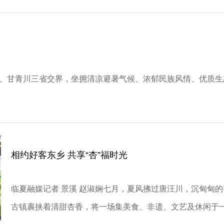
游、甘青川三省交界，坐拥清凉避暑气候、浓郁民族风情、优质
】
相约好客东乡 共享“杏”福时光
临夏融媒记者 景溪 赵淑娴七月，夏风拂过唐汪川，沉甸甸的
古镇裹挟着清甜杏香，将一场集美食、非遗、文艺及休闲于一体