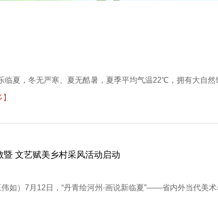
璇 曾乐临夏，冬无严寒、夏无酷暑，夏季平均气温22℃，拥有大
多】
教暨 文艺赋美乡村采风活动启动
王伟如）7月12日，“丹青绘河州·画说新临夏”——省内外当代
】