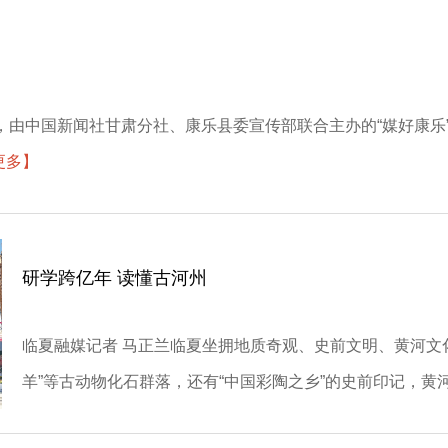
3日，由中国新闻社甘肃分社、康乐县委宣传部联合主办的“媒好康
更多】
研学跨亿年 读懂古河州
临夏融媒记者 马正兰临夏坐拥地质奇观、史前文明、黄河文
羊”等古动物化石群落，还有“中国彩陶之乡”的史前印记，黄河