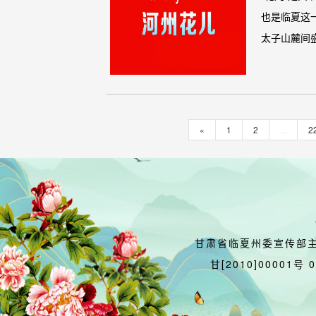
也是临夏这
太子山麓间盛
«
1
2
...
2
甘肃省临夏州委宣传部
甘[2010]00001号 