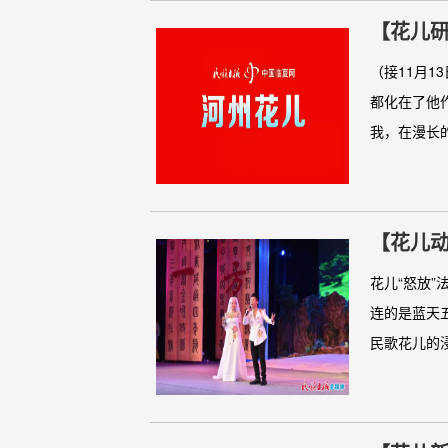
【花儿
（接11月
都化在了他
我，在漫长的
【花儿动
花儿“怒放
连的是蓝天
民歌花儿的浸