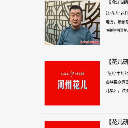
【花儿新
让“花儿”花
地方，最依
“唱响中国梦.
【花儿研
“花儿”中
各族民众喜
儿集》，试图.
【花儿研