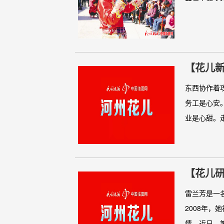
【花儿
东西协作着
务工是心安
业是心甜。走
【花儿研
雷兰芳是一
2008年
情，近日，笔