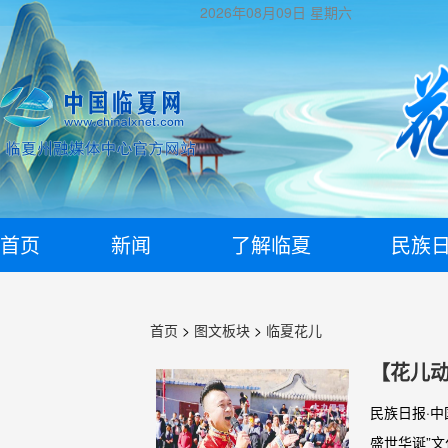
2026年08月09日
星期六
首页
新闻
了解临夏
民族
首页
>
图文板块
>
临夏花儿
【花儿动
民族日报·
盛世华诞”文