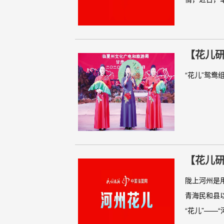
【花儿
“花儿”鸳鸯
【花儿研
陇上河州是
青海民和县
“花儿”——“