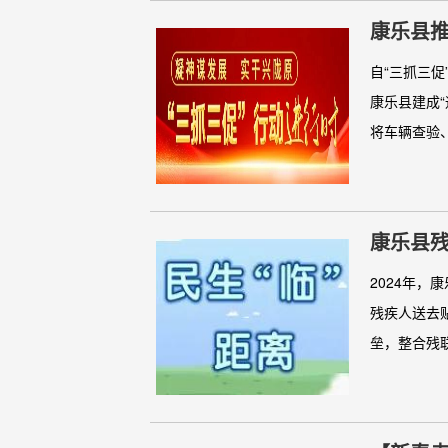
康乐县
自“三抓三促
康乐县建成
将车辆查验、
康乐县残
2024年，
残疾人送去
垒，整合残联