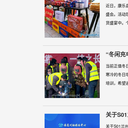
近日，康乐
盛会。活动
货盛宴中。个
“冬闲充
当前正值冬
寒冷的冬日
培训，希望通
关于S0
关于S01