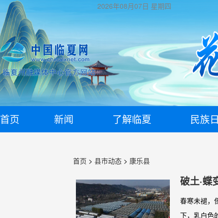
2026年08月07日
星期四
首页
新闻
了解临夏
民族
首页
>
县市动态
>
康乐县
破土·蝶
春寒未褪，
下，乳白色