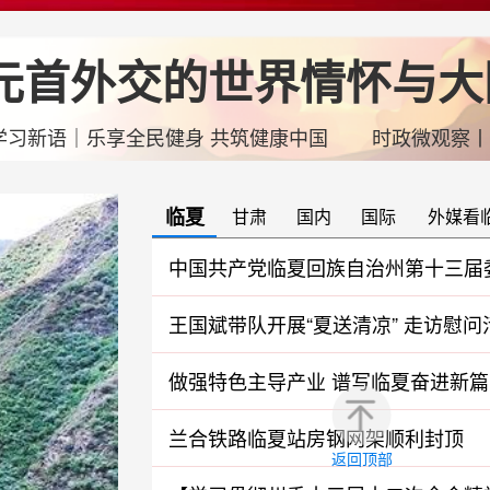
元首外交的世界情怀与大
语｜乐享全民健身 共筑健康中国
时政微观察丨从4
临夏
甘肃
国内
国际
外媒看
中国共产党临夏回族自治州第十三届
全体会议决议
王国斌带队开展“夏送清凉” 走访慰问
做强特色主导产业 谱写临夏奋进新篇
兰合铁路临夏站房钢网架顺利封顶
返回顶部