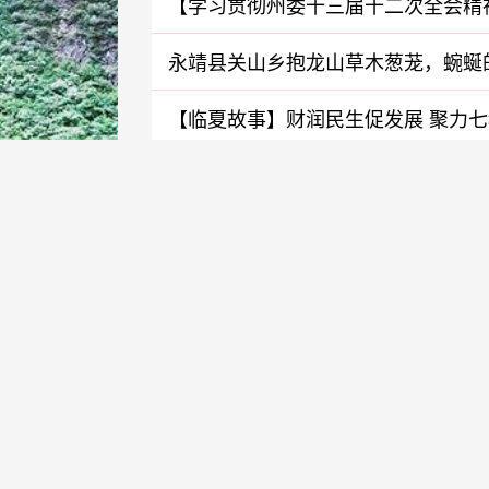
【学习贯彻州委十三届十二次全会精神
奋楫新征程
永靖县关山乡抱龙山草木葱茏，蜿蜒
壮观
【临夏故事】财润民生促发展 聚力
【临夏·大事记】奋进七十年：临夏回族
2026年发展大事记
临夏市：算好养老民生账 做实服务
和政23℃城市品牌系列活动之甘肃弘
逐梦5A”2026年临夏州篮球邀请赛开