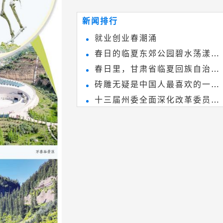
~
和建筑装饰艺术的有机结合，更成
新闻排行
为中国建筑史上彰品东方美不可磨
就业创业春潮涌
灭的一笔。一方青砖里不仅藏着广
春日的临夏东郊公园碧水荡漾、
阔乾坤，还留存着中国千年古韵。
春日里，甘肃省临夏回族自治州
春花烂漫
砖雕无疑是中国人最喜欢的一种
境内的刘家峡大桥，壮观美丽!
十三届州委全面深化改革委员会
雕刻艺术，它不仅是民间实用美术
第八次会议召开
和建筑装饰艺术的有机结合，更成
为中国建筑史上彰品东方美不可磨
灭的一笔。一方青砖里不仅藏着广
阔乾坤，还留存着中国千年古韵。