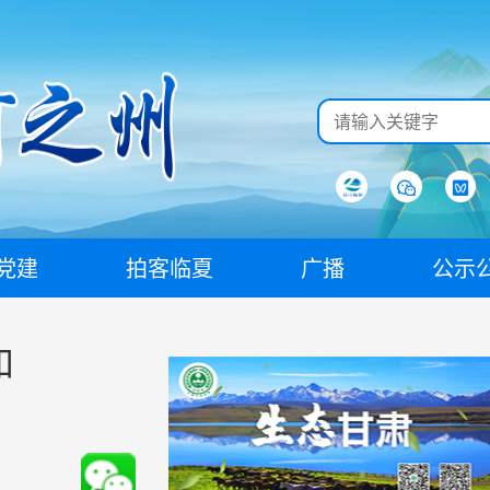
党建
拍客临夏
广播
公示
和