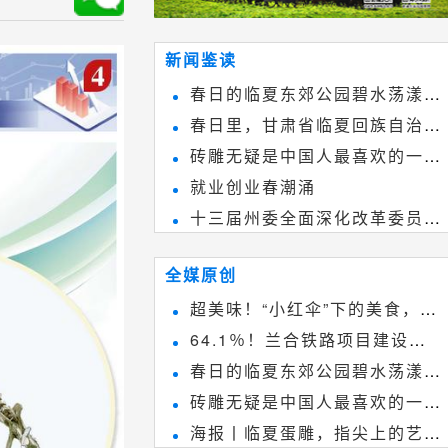
新闻鉴读
春日的临夏东郊公园碧水荡漾、
春日里，甘肃省临夏回族自治州
春花烂漫
砖雕无疑是中国人最喜欢的一种
境内的刘家峡大桥，壮观美丽!
就业创业春潮涌
雕刻艺术，它不仅是民间实用美术
十三届州委全面深化改革委员会
和建筑装饰艺术的有机结合，更成
第八次会议召开
为中国建筑史上彰品东方美不可磨
全媒原创
灭的一笔。一方青砖里不仅藏着广
超美味！“小红伞”下的美食，绝
阔乾坤，还留存着中国千年古韵。
64.1％！兰合铁路项目建设加
不能错过~
春日的临夏东郊公园碧水荡漾、
速推进
砖雕无疑是中国人最喜欢的一种
春花烂漫
海报丨临夏蛋雕，指尖上的艺术
雕刻艺术，它不仅是民间实用美术