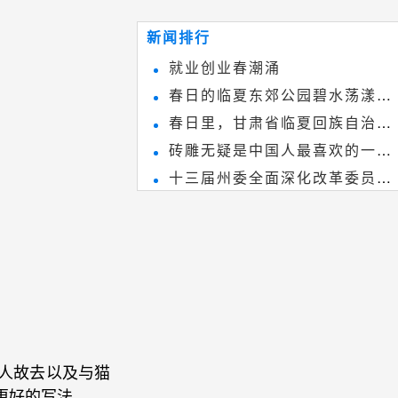
~
和建筑装饰艺术的有机结合，更成
新闻排行
为中国建筑史上彰品东方美不可磨
就业创业春潮涌
灭的一笔。一方青砖里不仅藏着广
春日的临夏东郊公园碧水荡漾、
阔乾坤，还留存着中国千年古韵。
春日里，甘肃省临夏回族自治州
春花烂漫
砖雕无疑是中国人最喜欢的一种
境内的刘家峡大桥，壮观美丽!
十三届州委全面深化改革委员会
雕刻艺术，它不仅是民间实用美术
第八次会议召开
和建筑装饰艺术的有机结合，更成
为中国建筑史上彰品东方美不可磨
灭的一笔。一方青砖里不仅藏着广
阔乾坤，还留存着中国千年古韵。
人故去以及与猫
更好的写法。