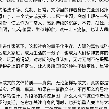
的笔法平静、克制、日常。文字里的作者身份完全淡化掉
母）亲，一个丈夫或妻子……死亡主题，突然出现在一名
身份，使之作为平常人，感到持续的沉痛、不安、孤独。
自语，“心有惊雷，生似静湖”，读来让人痛惜，也让人瞬
走进作家笔下，这和社会的量子化生存、人际的离散式链
地进入家庭，成为生活的一分子，也成为人们精神支撑的
物、玩耍的渴望，对时间的精准认知，无时无刻不在提醒
宠物身上的确定性，让人类所面临的种种不确定性，显得
掉散文的文体特质——真实。无论怎样写散文，真实都是
诚实、坦荡、率真。如果在一篇散文中，不再那么容易地
的精巧设计，对段落的操控意图，那么大概率这位作者已
图的变迁，在愈加关注自身的同时，也开始重点关注与之
，用质感甚至是痛感，来代替散文曾追求的美感与伤感