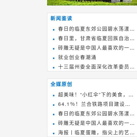
新闻鉴读
春日的临夏东郊公园碧水荡漾、
春日里，甘肃省临夏回族自治州
春花烂漫
砖雕无疑是中国人最喜欢的一种
境内的刘家峡大桥，壮观美丽!
就业创业春潮涌
雕刻艺术，它不仅是民间实用美术
十三届州委全面深化改革委员会
和建筑装饰艺术的有机结合，更成
第八次会议召开
为中国建筑史上彰品东方美不可磨
全媒原创
灭的一笔。一方青砖里不仅藏着广
超美味！“小红伞”下的美食，绝
阔乾坤，还留存着中国千年古韵。
64.1％！兰合铁路项目建设加
不能错过~
春日的临夏东郊公园碧水荡漾、
速推进
砖雕无疑是中国人最喜欢的一种
春花烂漫
海报丨临夏蛋雕，指尖上的艺术
雕刻艺术，它不仅是民间实用美术