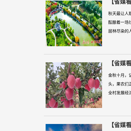
【省媒
秋天最让人
酝酿着一场
层林尽染的人
【省媒
金秋十月，
头，果农们
全村发展经济
【省媒