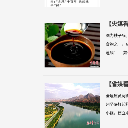
【央媒看
图为麸子醋
食物之一，
遗醋”——麸
【省媒看
全境属黄河
州坚决扛起
小组，建立中