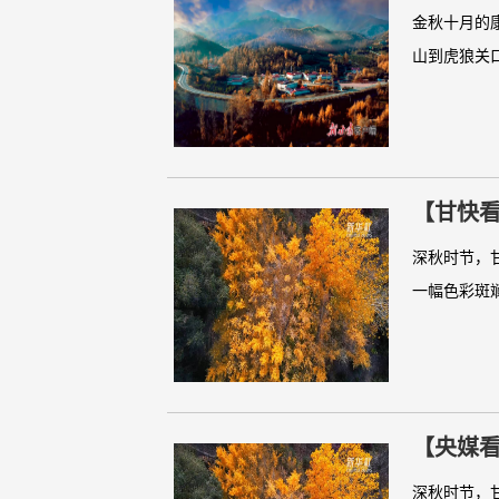
金秋十月的
山到虎狼关
【甘快
深秋时节，
一幅色彩斑
【央媒
深秋时节，