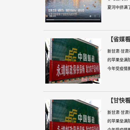
夏河中挤满了
【省媒看
新甘肃·甘
的苹果垒满
今年受疫情影
【甘快看
新甘肃·甘
的苹果垒满
今年受疫情影