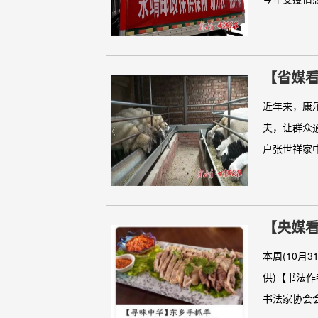
【省媒看
近年来，康
夫，让群众
户张世祥家中
【央媒看
本周(10月
供)【书法
书法家协会会