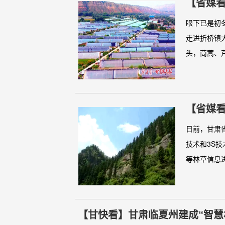
【省媒
眼下已是初
走进折桥镇
头，茼蒿、芹
【省媒看
日前，甘肃
技术和3S技
等林草信息进
【甘快看】甘肃临夏州建成“智慧