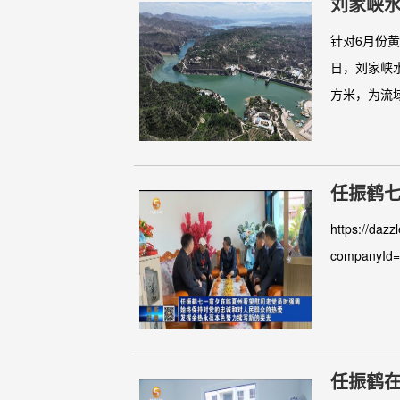
刘家峡水
针对6月份
日，刘家峡水
方米，为流域
任振鹤
对人民群
https://dazz
companyId
任振鹤