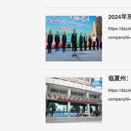
2024
https://dazz
companyId
临夏州：
https://dazz
companyId