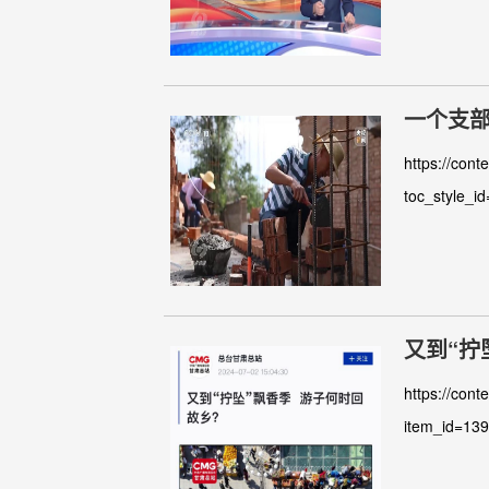
一个支部
https://cont
toc_style_i
https://cont
item_id=13