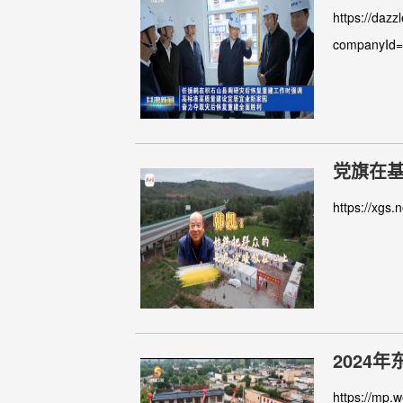
宜业新家
https://dazz
companyId
党旗在
https://xg
2024
https://mp