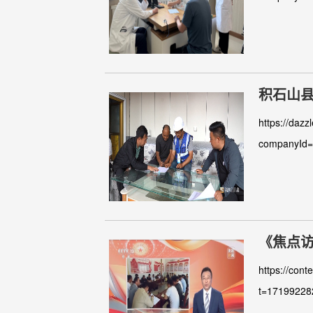
积石山
https://dazz
companyId
《焦点访
https://cont
t=171992282