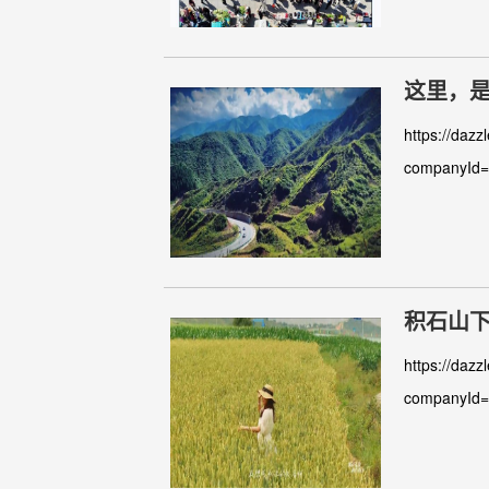
这里，
https://dazz
companyId
积石山
https://dazz
companyId