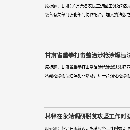
(记者 郭秀睿) 为严密防范、
原标题：甘肃为6万余名农民工追回工资近7亿元 
品管
级各有关部门强化部门协作配合，加大执法惩戒力
甘肃省重拳打击整治涉枪涉爆违
原标题：甘肃省重拳打击整治涉枪涉爆违法犯罪活
私藏枪爆物品违法犯罪活动，进一步强化枪爆物
林铎在永靖调研脱贫攻坚工作时
锋
原标题：林铎在永靖调研脱贫攻坚工作时强调 落