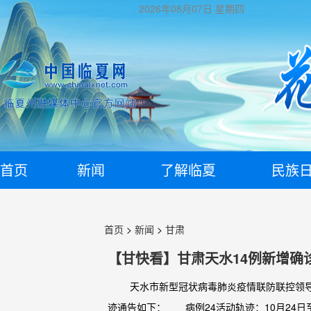
2026年08月07日
星期四
首页
新闻
了解临夏
民族
首页
>
新闻
>
甘肃
【甘快看】甘肃天水14例新增确
天水市新型冠状病毒肺炎疫情联防联控领导小组
迹通告如下： 病例24活动轨迹：10月24日至