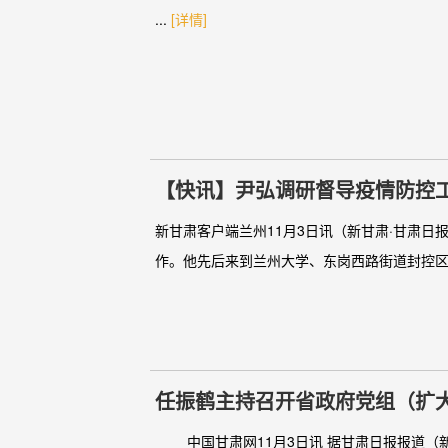
...
[详情]
【快讯】尹弘调研督导疫情防控
新甘肃客户端兰州11月3日讯（新甘肃·甘肃
作。他先后来到兰州大学、东岗西路街道封控区
任振鹤主持召开省政府党组（扩大
快数字政府建设等工作
中国甘肃网11月3日讯 据甘肃日报报道（新