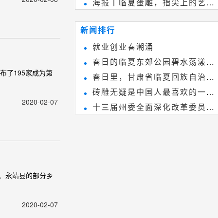
海报丨临夏蛋雕，指尖上的艺术
雕刻艺术，它不仅是民间实用美术
~
和建筑装饰艺术的有机结合，更成
新闻排行
为中国建筑史上彰品东方美不可磨
就业创业春潮涌
灭的一笔。一方青砖里不仅藏着广
春日的临夏东郊公园碧水荡漾、
阔乾坤，还留存着中国千年古韵。
布了195家成为第
春日里，甘肃省临夏回族自治州
春花烂漫
砖雕无疑是中国人最喜欢的一种
境内的刘家峡大桥，壮观美丽!
2020-02-07
十三届州委全面深化改革委员会
雕刻艺术，它不仅是民间实用美术
第八次会议召开
和建筑装饰艺术的有机结合，更成
为中国建筑史上彰品东方美不可磨
灭的一笔。一方青砖里不仅藏着广
阔乾坤，还留存着中国千年古韵。
、永靖县的部分乡
2020-02-07