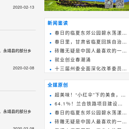
2020-02-13
新闻鉴读
春日的临夏东郊公园碧水荡漾、
春日里，甘肃省临夏回族自治州
春花烂漫
砖雕无疑是中国人最喜欢的一种
、永靖县的部分乡
境内的刘家峡大桥，壮观美丽!
就业创业春潮涌
雕刻艺术，它不仅是民间实用美术
2020-02-08
十三届州委全面深化改革委员会
和建筑装饰艺术的有机结合，更成
第八次会议召开
为中国建筑史上彰品东方美不可磨
全媒原创
灭的一笔。一方青砖里不仅藏着广
超美味！“小红伞”下的美食，绝
阔乾坤，还留存着中国千年古韵。
64.1％！兰合铁路项目建设加
不能错过~
、永靖县的部分乡
春日的临夏东郊公园碧水荡漾、
速推进
砖雕无疑是中国人最喜欢的一种
春花烂漫
2020-02-08