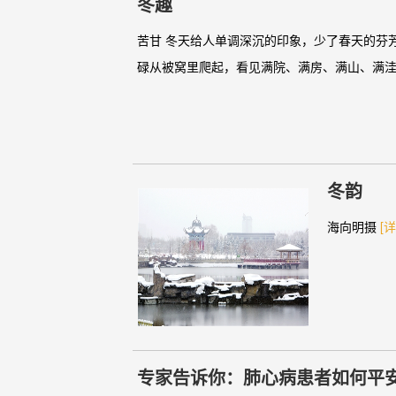
冬趣
苦甘 冬天给人单调深沉的印象，少了春天的芬
碌从被窝里爬起，看见满院、满房、满山、满洼
冬韵
海向明摄
[详
专家告诉你：肺心病患者如何平