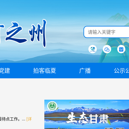
党建
拍客临夏
广播
公示
点工作。...
[详