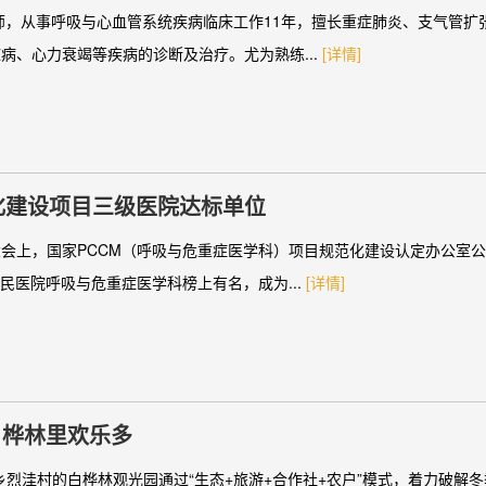
师，从事呼吸与心血管系统疾病临床工作11年，擅长重症肺炎、支气管扩
病、心力衰竭等疾病的诊断及治疗。尤为熟练...
[详情]
化建设项目三级医院达标单位
会上，国家PCCM（呼吸与危重症医学科）项目规范化建设认定办公室公
民医院呼吸与危重症医学科榜上有名，成为...
[详情]
白桦林里欢乐多
乡烈洼村的白桦林观光园通过“生态+旅游+合作社+农户”模式，着力破解