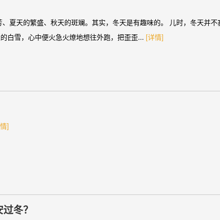
芳、夏天的繁盛、秋天的斑斓。其实，冬天是有趣味的。 儿时，冬天并不
的白雪，心中便火急火燎地想往外跑，把歪歪...
[详情]
情]
安过冬？