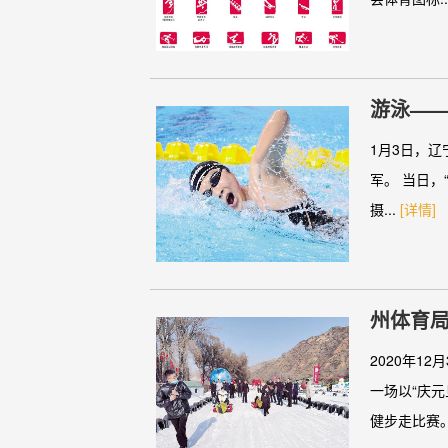
游泳—
1月3日，辽
军。 当日
摄...
[详情]
州体育局
2020年
一场以“庆
健步走比赛。